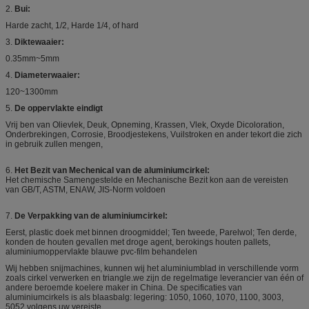
2.
Bui:
Harde zacht, 1/2, Harde 1/4, of hard
3.
Diktewaaier:
0.35mm~5mm
4.
Diameterwaaier:
120~1300mm
5.
De oppervlakte eindigt
Vrij ben van Olievlek, Deuk, Opneming, Krassen, Vlek, Oxyde Dicoloration,
Onderbrekingen, Corrosie, Broodjestekens, Vuilstroken en ander tekort die zich
in gebruik zullen mengen,
6.
Het Bezit van Mechenical van de aluminiumcirkel:
Het chemische Samengestelde en Mechanische Bezit kon aan de vereisten
van GB/T, ASTM, ENAW, JIS-Norm voldoen
7.
De Verpakking van de aluminiumcirkel:
Eerst, plastic doek met binnen droogmiddel; Ten tweede, Parelwol; Ten derde,
konden de houten gevallen met droge agent, berokings houten pallets,
aluminiumoppervlakte blauwe pvc-film behandelen
Wij hebben snijmachines, kunnen wij het aluminiumblad in verschillende vorm
zoals cirkel verwerken en triangle.we zijn de regelmatige leverancier van één of
andere beroemde koelere maker in China. De specificaties van
aluminiumcirkels is als blaasbalg: legering: 1050, 1060, 1070, 1100, 3003,
5052 volgens uw vereiste.