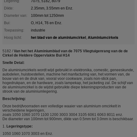
Legering:
7075, 5182, 8079
Dikte:
2.35mm, 3.55mm en Enz.
Diameter van:
100mm tot 1250mm
Bui:
O, H14, T6 en Enz.
Toepassing:
industrie
het blad van de aluminiumcirkel
Aluminiumcirkels
Hoog licht:
,
5182 /
Van het het Aluminiumblad van de 7075 Vliegtuigenrang van de de
Cirkel de Heldere Oppervlakte Bui H14
Snelle Detal:
De aluminiumcirkels wordt wijd gebruikt in elektronika, comestic, geneeskunde,
autodelen, huistoestellen, machine het manfacturing van, het vormen van, de
bouw van en de druk van, vooral voor cookware, zoals non-stick pan,
hogedrukpan, en de hardware, zoals lampekap, het jacketing zal. De schijf van
de aluminiumcirkel is de wijdst gebruikte diepe tekeningsproducten van de
strook van de aluminiumlegering.
Beschrijving:
Onze bedrijfvoorraden een volledige waaier van aluminium omcirkelt in
verscheidene legeringen,
zoals 1050 1060 1070 1100 1200 3003 3004 3105 6061 6063 8011 enz.
De diameter van 100mm tot 900mm, dikte van 0.5mm tot 3.0mm is beschikbaar.
1.
Legeringstype:
1050 1060 1070 3003 en Enz.