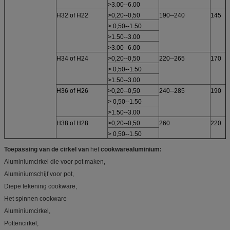
>3.00--6.00
H32 of H22
>0,20--0,50
190--240
145
> 0,50--1.50
>1.50--3.00
>3.00--6.00
H34 of H24
>0,20--0,50
220--265
170
> 0,50--1.50
>1.50--3.00
H36 of H26
>0,20--0,50
240--285
190
> 0,50--1.50
>1.50--3.00
H38 of H28
>0,20--0,50
260
220
> 0,50--1.50
Toepassing van
de cirkel van
het
cookwarealuminium
:
Aluminiumcirkel die voor pot maken,
Aluminiumschijf voor pot,
Diepe tekening cookware,
Het spinnen cookware
Aluminiumcirkel,
Pottencirkel,