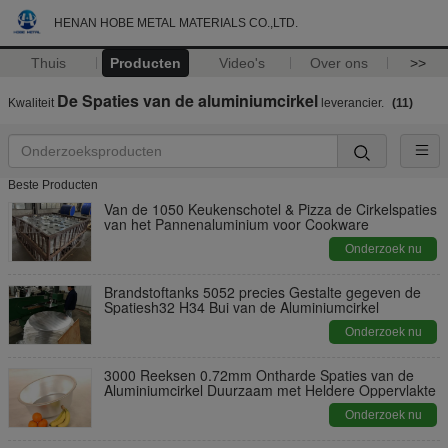
HENAN HOBE METAL MATERIALS CO.,LTD.
Thuis
Producten
Video's
Over ons
>>
De Spaties van de aluminiumcirkel
Kwaliteit
leverancier.
(11)
Beste Producten
Van de 1050 Keukenschotel & Pizza de Cirkelspaties
van het Pannenaluminium voor Cookware
Onderzoek nu
Brandstoftanks 5052 precies Gestalte gegeven de
Spatiesh32 H34 Bui van de Aluminiumcirkel
Onderzoek nu
3000 Reeksen 0.72mm Ontharde Spaties van de
Aluminiumcirkel Duurzaam met Heldere Oppervlakte
Onderzoek nu