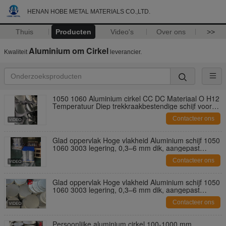
HENAN HOBE METAL MATERIALS CO.,LTD.
Thuis
Producten
Video's
Over ons
>>
Aluminium om Cirkel
Kwaliteit
leverancier.
1050 1060 Aluminium cirkel CC DC Materiaal O H12
Temperatuur Diep trekkraakbestendige schijf voor
kookpotten en pannen
Contacteer ons
Glad oppervlak Hoge vlakheid Aluminium schijf 1050
1060 3003 legering, 0,3–6 mm dik, aangepast
formaat Aluminium blanco voor lampafdekking en
Contacteer ons
potten
Glad oppervlak Hoge vlakheid Aluminium schijf 1050
1060 3003 legering, 0,3–6 mm dik, aangepast
formaat Aluminium blanco voor lampafdekking en
Contacteer ons
potten
Persoonlijke aluminium cirkel 100-1000 mm