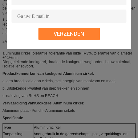
goedkoper te produceren in aluminium dan roestvrij staal of koper.Het is ook
perfect voor de "zeer slechte" dunne kookgereiDe meeste winkels hebben geen
gewone aluminium pannen.
1. Aluminium cirkel Specificatie:
legering: 1050, 1060, 1070, 3003, 5052, 3105, 6061, 8011
dikte:0.15-8mm
VERZENDEN
diameter: 20-1200 mm
2Aluminium cirkel Toepassing en gebruik:
aluminium cirkel Tolerantie: tolerantie van dikte +/-3%, tolerantie van diameter
+/-1%mm
Diepgetekende kookgerei, draaiende kookgerei, wegborden, bouwmateriaal,
isolatie, enzovoort.
Productkenmerken van kookgerei Aluminium cirkel:
a. een breed scala aan cirkels, met inbegrip van maatvorm en maat;
b. Uitstekende kwaliteit van diep trekken en spinnen;
c. naleving van RoHS en REACH.
Vervaardiging van
Kookgerei Aluminium cirkel
:
Aluminiumplaat - Punch - Aluminium cirkels
Specificatie
Type
Aluminiumcirkel
Toepassing
Voor gebruik in de gereedschaps-, pot-, verpakkings- en