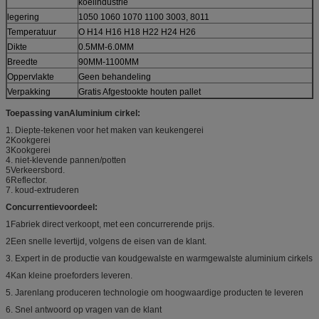
koelindustrie
legering
1050 1060 1070 1100 3003, 8011
Temperatuur
O H14 H16 H18 H22 H24 H26
Dikte
0.5MM-6.0MM
Breedte
90MM-1100MM
Oppervlakte
Geen behandeling
Verpakking
Gratis Afgestookte houten pallet
Toepassing van
Aluminium cirkel
:
1. Diepte-tekenen voor het maken van keukengerei
2Kookgerei
3Kookgerei
4. niet-klevende pannen/potten
5Verkeersbord.
6Reflector.
7. koud-extruderen
Concurrentievoordeel:
1Fabriek direct verkoopt, met een concurrerende prijs.
2Een snelle levertijd, volgens de eisen van de klant.
3. Expert in de productie van koudgewalste en warmgewalste aluminium cirkels
4Kan kleine proeforders leveren.
5. Jarenlang produceren technologie om hoogwaardige producten te leveren
6. Snel antwoord op vragen van de klant