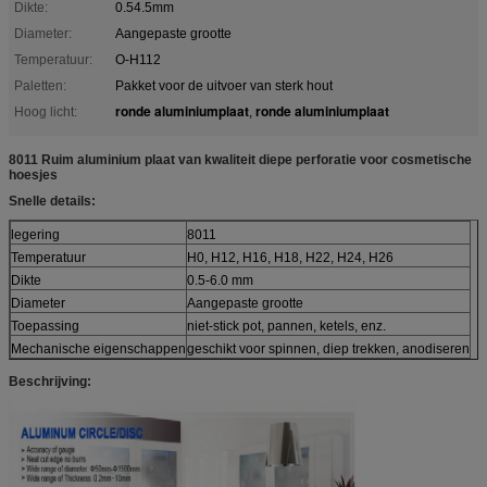
Dikte:
0.54.5mm
Diameter:
Aangepaste grootte
Temperatuur:
O-H112
Paletten:
Pakket voor de uitvoer van sterk hout
ronde aluminiumplaat
ronde aluminiumplaat
Hoog licht:
,
8011 Ruim aluminium plaat van kwaliteit diepe perforatie voor cosmetische
hoesjes
Snelle details:
legering
8011
Temperatuur
H0, H12, H16, H18, H22, H24, H26
Dikte
0.5-6.0 mm
Diameter
Aangepaste grootte
Toepassing
niet-stick pot, pannen, ketels, enz.
Mechanische eigenschappen
geschikt voor spinnen, diep trekken, anodiseren
Beschrijving: