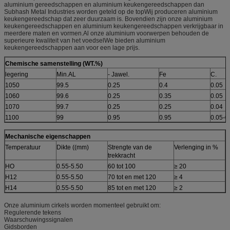
aluminium gereedschappen en aluminium keukengereedschappen dan
Subhash Metal Industries worden geteld op de topWij produceren aluminium
keukengereedschap dat zeer duurzaam is. Bovendien zijn onze aluminium
keukengereedschappen en aluminium keukengereedschappen verkrijgbaar in
meerdere maten en vormen.Al onze aluminium voorwerpen behouden de
superieure kwaliteit van het voedselWe bieden aluminium
keukengereedschappen aan voor een lage prijs.
Chemische samenstelling (WT.%)
legering
Min.AL
- Jawel.
Fe
C.
1050
99.5
0.25
0.4
0.05
1060
99.6
0.25
0.35
0.05
1070
99.7
0.25
0.25
0.04
1100
99
0.95
0.95
0.05-0
Mechanische eigenschappen
Temperatuur
Dikte ((mm)
Strengte van de
Verlenging in %
trekkracht
HO
0.55-5.50
60 tot 100
≥ 20
H12
0.55-5.50
70 tot en met 120
≥ 4
H14
0.55-5.50
85 tot en met 120
≥ 2
Onze aluminium cirkels worden momenteel gebruikt om:
Regulerende tekens
Waarschuwingssignalen
Gidsborden