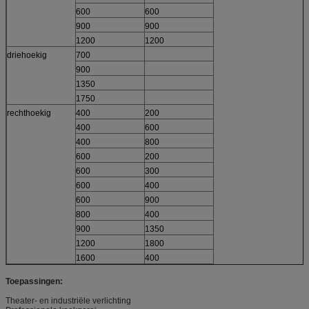
600
600
900
900
1200
1200
driehoekig
700
900
1350
1750
rechthoekig
400
200
400
600
400
800
600
200
600
300
600
400
600
900
800
400
900
1350
1200
1800
1600
400
Toepassingen:
Theater- en industriële verlichting