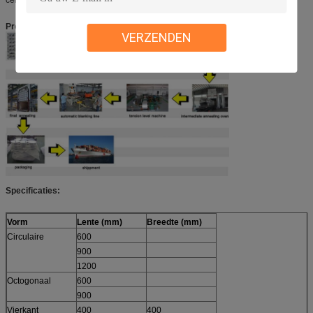
Productieprocedure van aluminium ingot tot aluminium cirkels:
VERZENDEN
Specificaties:
Vorm
Lente (mm)
Breedte (mm)
Circulaire
600
900
1200
Octogonaal
600
900
Vierkant
400
400