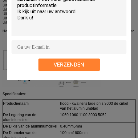
Weerstand tegen corrosie
Uitstekende formability
Uitstekende lassenkenmerken
Uitstekend kneedbaar bezit
Uitstekende weerstand tegen corrosie
Uitstekend geleidingsvermogen
Het veroorzaken van Procedure van Aluminiumbaar aan Aluminiumcirkels:
VERZENDEN
Specificaties:
Productienaam
hoog - kwaliteits lage prijs 3003 de cirkel
van het aluminiumblad
De Legering van de
1050 1060 1100 3003 5052
aluminiumcirkel
De Dikte van de aluminiumcirkel
0.40mm6mm
De Diameter van de
100mm1600mm
aluminiumcirkel