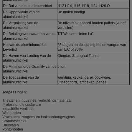
De Bui van de aluminiumcirkel
H12.H14, H16, H18, H24, H26.O
De Oppervlakte van de
De molen eindigt
aluminiumcirkel
De Verpakking van de
De uitvoer standaard houten pallets (vanaf
aluminiumcirkel
vereisten)
De Betalingsvoorwaarden van de
T/T Western Union L/C
aluminiumcirkel
Het van de aluminiumcirkel
25 dagen na de storting het ontvangen van
Levertijd
van L/C of 30%-
De Haven van Lording van de
Qingdao Shanghai Tianjin
aluminiumcirkel
De Minimumorde Quanlity van de
5 ton
aluminiumcirkel
De Toepassing van de
werktuig, keukengerei, cookware,
aluminiumcirkel
uithangbord, lampekap, paneel
Toepassingen:
Theater en industrieel verlichtingsmateriaal
Professionele cookware
Industriële ventilatie
Wielranden
Vrachtbestelwagens en tankaanhangwagens
Brandstoftanks
Drukvaten
Pontonboten