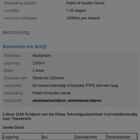
Verpakking Details:
Pallet of Houten Geval
Levertijd:
7-35 dagen
Levering vermogen:
1000ton per maand
beschrijving
Aluminium om Schijf
Materiaal:
Aluminium
Legering:
1100-o
Dikte:
2.4mm
Diameter van:
50mm tot 1250mm
oppervlak:
De molen beëindigt of bedekte PTFE met een laag
verpakking:
Pallet of Houten Geval
aluminiumschijven
aluminiumschijven
Hoog licht:
,
2.4mm 1100 Schijven van het Diepe Tekeningsaluminium Corrosiebestendig
voor Theeketels
Snelle Detal:
Legering
Bui
Diameter/mm
Thickness/mm