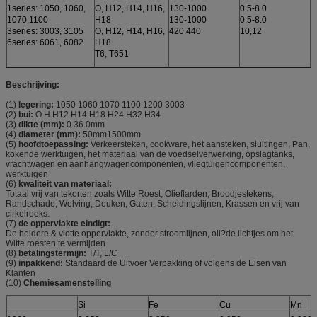
1series: 1050, 1060,
O, H12, H14, H16,
130-1000
0.5-8.0
1070,1100
H18
130-1000
0.5-8.0
3series: 3003, 3105
O, H12, H14, H16,
420.440
10,12
6series: 6061, 6082
H18
T6, T651
Beschrijving:
(1)
legering:
1050 1060 1070 1100 1200 3003
(2)
bui:
O H H12 H14 H18 H24 H32 H34
(3)
dikte (mm):
0.36.0mm
(4)
diameter (mm):
50mm1500mm
(5)
hoofdtoepassing:
Verkeersteken, cookware, het aansteken, sluitingen, Pan,
kokende werktuigen, het materiaal van de voedselverwerking, opslagtanks,
vrachtwagen en aanhangwagencomponenten, vliegtuigencomponenten,
werktuigen
(6)
kwaliteit van materiaal:
Totaal vrij van tekorten zoals Witte Roest, Olieflarden, Broodjestekens,
Randschade, Welving, Deuken, Gaten, Scheidingslijnen, Krassen en vrij van
cirkelreeks.
(7)
de oppervlakte eindigt:
De heldere & vlotte oppervlakte, zonder stroomlijnen, oli?de lichtjes om het
Witte roesten te vermijden
(8)
betalingstermijn:
T/T, L/C
(9)
inpakkend:
Standaard de Uitvoer Verpakking of volgens de Eisen van
Klanten
(10)
Chemiesamenstelling
Si
Fe
Cu
Mn