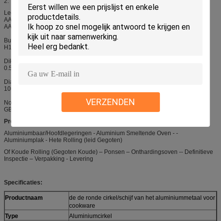
2. Technische Gegevens
Legering
AA1050, AA1060, AA1070, AA1100, AA3003, AA3005, AA3105, AA5052,
AA8011
Bui:
H12, H14, H16, H18, H22, H24, H26, H32, HO, F
Dikte:
0.506.00mm
Diameter:
100mm 1200mm
VERZENDEN
Norm:
GB/T3880-2006, ASTM, ISO, DE EU-NORM
Productieproces
Aluminiumbaar/Hoofdlegeringen - Aluminium Smeltende Oven - -
Aluminiumplak - Hete Rolling (leid Gegoten)
Of Koude Rolling (Gegoten Koude) – Ponsen – Onthardingsoven -- Definitieve
Inspectie – Verpakking - Levering
Specificaties:
Productnaam
de de ronde cirkel/schijf van het aluminiummetaal voor
cookware
Type
Aluminiumcirkel