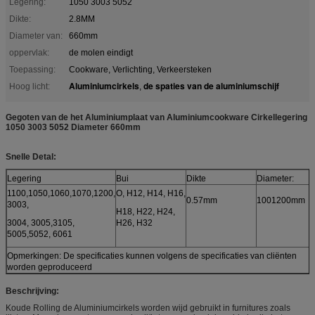
Legering:
1050 3003 5052
Dikte:
2.8MM
Diameter van:
660mm
oppervlak:
de molen eindigt
Toepassing:
Cookware, Verlichting, Verkeersteken
Aluminiumcirkels
de spaties van de aluminiumschijf
Hoog licht:
,
Gegoten van de het Aluminiumplaat van Aluminiumcookware Cirkellegering
1050 3003 5052 Diameter 660mm
Snelle Detal:
Legering
Bui
Dikte
Diameter:
1100,1050,1060,1070,1200,
O, H12, H14, H16,
0.57mm
1001200mm
3003,
H18, H22, H24,
3004, 3005,3105,
H26, H32
5005,5052, 6061
Opmerkingen: De specificaties kunnen volgens de specificaties van cliënten
worden geproduceerd
Beschrijving:
Koude Rolling de Aluminiumcirkels worden wijd gebruikt in furnitures zoals