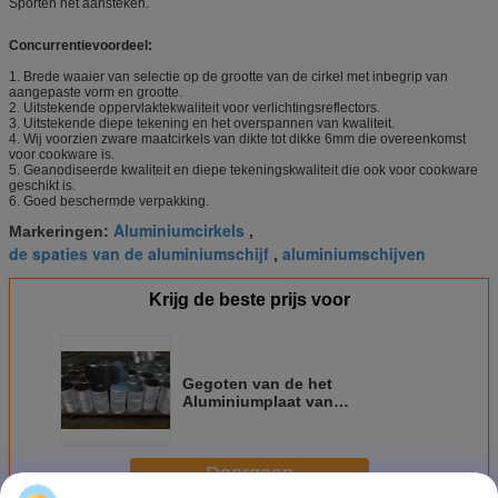
Sporten het aansteken.
Concurrentievoordeel:
1. Brede waaier van selectie op de grootte van de cirkel met inbegrip van
aangepaste vorm en grootte.
2. Uitstekende oppervlaktekwaliteit voor verlichtingsreflectors.
3. Uitstekende diepe tekening en het overspannen van kwaliteit.
4. Wij voorzien zware maatcirkels van dikte tot dikke 6mm die overeenkomst
voor cookware is.
5. Geanodiseerde kwaliteit en diepe tekeningskwaliteit die ook voor cookware
geschikt is.
6. Goed beschermde verpakking.
Aluminiumcirkels
Markeringen:
,
de spaties van de aluminiumschijf
aluminiumschijven
,
Krijg de beste prijs voor
Gegoten van de het
Aluminiumplaat van
Aluminiumcookware
Cirkellegering 1050 3003 5052
Diameter 660mm
Doorgaan