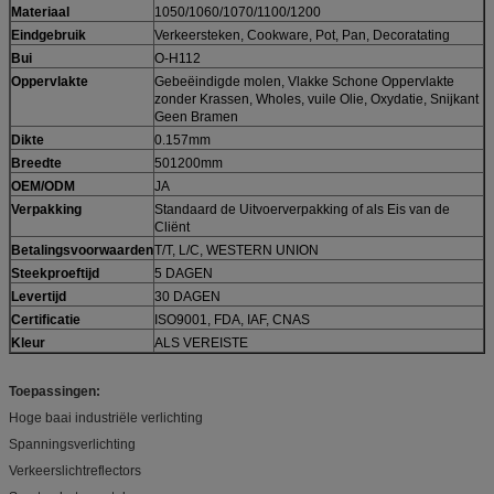
Materiaal
1050/1060/1070/1100/1200
Eindgebruik
Verkeersteken, Cookware, Pot, Pan, Decoratating
Bui
O-H112
Oppervlakte
Gebeëindigde molen, Vlakke Schone Oppervlakte
zonder Krassen, Wholes, vuile Olie, Oxydatie, Snijkant
Geen Bramen
Dikte
0.157mm
Breedte
501200mm
OEM/ODM
JA
Verpakking
Standaard de Uitvoerverpakking of als Eis van de
Cliënt
Betalingsvoorwaarden
T/T, L/C, WESTERN UNION
Steekproeftijd
5 DAGEN
Levertijd
30 DAGEN
Certificatie
ISO9001, FDA, IAF, CNAS
Kleur
ALS VEREISTE
Toepassingen:
Hoge baai industriële verlichting
Spanningsverlichting
Verkeerslichtreflectors