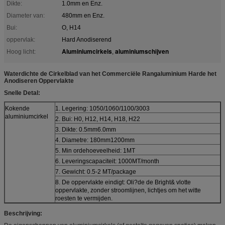
Dikte:
1.0mm en Enz.
Diameter van:
480mm en Enz.
Bui:
O, H14
oppervlak:
Hard Anodiserend
Aluminiumcirkels
aluminiumschijven
Hoog licht:
,
Waterdichte de Cirkelblad van het Commerciële Rangaluminium Harde het
Anodiseren Oppervlakte
Snelle Detal:
Kokende
1. Legering: 1050/1060/1100/3003
aluminiumcirkel
2. Bui: H0, H12, H14, H18, H22
3. Dikte: 0.5mm6.0mm
4. Diametre: 180mm1200mm
5. Min ordehoeveelheid: 1MT
6. Leveringscapaciteit: 1000MT/month
7. Gewicht: 0.5-2 MT/package
8. De oppervlakte eindigt: Oli?de de Bright& vlotte
oppervlakte, zonder stroomlijnen, lichtjes om het witte
roesten te vermijden.
Beschrijving: