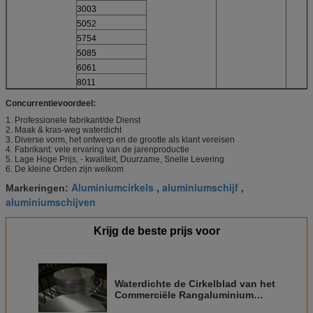
3003
5052
5754
5085
6061
8011
Concurrentievoordeel:
1. Professionele fabrikant/de Dienst
2. Maak & kras-weg waterdicht
3. Diverse vorm, het ontwerp en de grootte als klant vereisen
4. Fabrikant: vele ervaring van de jarenproductie
5. Lage Hoge Prijs, - kwaliteit, Duurzame, Snelle Levering
6. De kleine Orden zijn welkom
Aluminiumcirkels
aluminiumschijf
Markeringen:
,
,
aluminiumschijven
Krijg de beste prijs voor
Waterdichte de Cirkelblad van het
Commerciële Rangaluminium
Harde het Anodiseren