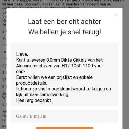
De eigenschappen van aluminiumcirkels (of gestalte gegeven spaties) maken
tot hen ideaal voor gebruik in een aantal markten met inbegrip van de
cookware, automobiel en verlichtingsindustrieën:
Lage anisotropie, die diepe tekening vergemakkelijkt
Sterke mechanische eigenschappen
Laat een bericht achter
Hoge en homogene hitteverspreiding
Te emailleren capaciteit, behandeld door PTFE (of geanodiseerde anderen),
We bellen je snel terug!
1.
Legeringstype:
1050 1060 1070 3003 en Enz.
2.
Bui:
Harde zacht, 1/2, Harde 1/4, of hard
3.
Diktewaaier:
0.35mm~5mm
4.
Diameterwaaier:
120~1300mm
5.
De oppervlakte eindigt
De heldere & vlotte oppervlakte, zonder stroomlijnen, oli?de lichtjes om het
Witte roesten te vermijden.
6.
Kwaliteit van materiaal:
Totaal vrij van tekorten zoals Witte Roest, Olieflarden, Broodjestekens,
Randschade, Welving, Deuken, Gaten, Scheidingslijnen, Krassen en vrij van
rolreeks.
Productie van
de cirkel van
het
cookwarealuminium
: