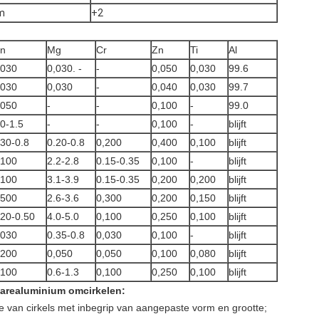
m
+2
n
Mg
Cr
Zn
Ti
Al
,030
0,030. -
-
0,050
0,030
99.6
,030
0,030
-
0,040
0,030
99.7
,050
-
-
0,100
-
99.0
.0-1.5
-
-
0,100
-
blijft
.30-0.8
0.20-0.8
0,200
0,400
0,100
blijft
,100
2.2-2.8
0.15-0.35
0,100
-
blijft
,100
3.1-3.9
0.15-0.35
0,200
0,200
blijft
,500
2.6-3.6
0,300
0,200
0,150
blijft
.20-0.50
4.0-5.0
0,100
0,250
0,100
blijft
,030
0.35-0.8
0,030
0,100
-
blijft
,200
0,050
0,050
0,100
0,080
blijft
,100
0.6-1.3
0,100
0,250
0,100
blijft
arealuminium omcirkelen:
e van cirkels met inbegrip van aangepaste vorm en grootte;