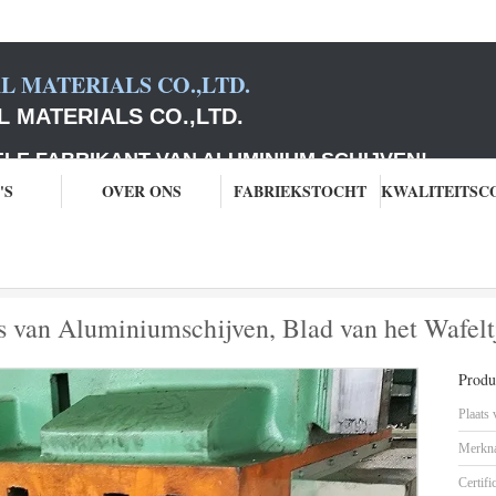
 MATERIALS CO.,LTD.
 MATERIALS CO.,LTD.
ABRIKANT VAN ALUMINIUM SCHIJVEN
!
'S
OVER ONS
FABRIEKSTOCHT
umschijven
Cookware 1050 1060 Cirkels van Aluminiumschijven, Blad van het Wa
 van Aluminiumschijven, Blad van het Wafeltj
Produc
Plaats
Merkn
Certifi