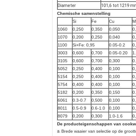
Diameter
101,6 tot 1219 m
Chemische samenstelling
Si
Fe
Cu
M
1060
0,250
0,350
0,050
0
1070
0,200
0,250
0,040
0
1100
Si+Fe: 0,95
0.05-0.2
0
3003
0,600
0,700
0.05-0.20
1
3105
0,600
0,700
0,300
0
5052
0,250
0,400
0,100
0
5154
0,250
0,400
0,100
0
5754
0,400
0,400
0,100
0
5182
0,200
0,350
0,150
0
6061
0.3-0.7
0,500
0,100
0
8011
0.5-0.9
0.6-1.0
0,100
0
8079
0,200
0,300
1.0-1.6
0
De producteigenschappen van cookw
a.
Brede waaier van selectie op de groott