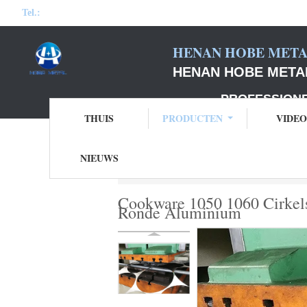
Tel.:
HENAN HOBE METAL
HENAN HOBE METAL
PROFESSIONELE F
THUIS
PRODUCTEN
VIDEO
NIEUWS
Thuis
Producten
de cirkels van alumini
Cookware 1050 1060 Cirkels
Ronde Aluminium