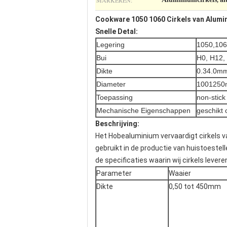
MARKEREN:
,
Cookware 1050 1060 Cirkels van Alumin
Snelle Detal:
Legering
1050,106
Bui
H0, H12,
Dikte
0.34.0m
Diameter
100125
Toepassing
non-stick
Mechanische Eigenschappen
geschikt 
Beschrijving:
Het Hobealuminium vervaardigt cirkels v
gebruikt in de productie van huistoeste
de specificaties waarin wij cirkels levere
Parameter
Waaier
Dikte
0,50 tot 450mm