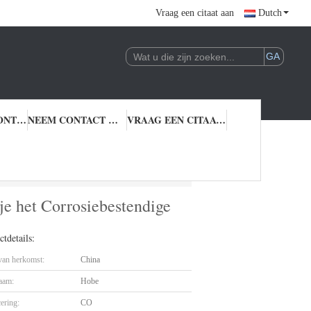
Vraag een citaat aan
Dutch
KWALITEITSCONTROLE
NEEM CONTACT MET ONS OP
VRAAG EEN CITAAT AAN
feltje het Corrosiebestendige Ronde Aluminium
e het Corrosiebestendige
tdetails:
 van herkomst:
China
aam:
Hobe
cering:
CO