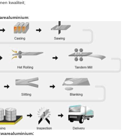
en kwaliteit;
arealuminium
:
kwarealuminium
: