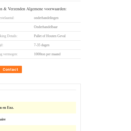
en & Verzenden Algemene voorwaarden:
stelaantal:
onderhandelingen
Onderhandelbaar
king Details:
Pallet of Houten Geval
jd:
7-35 dagen
ng vermogen:
1000ton per maand
Contact
 en Enz.
aire