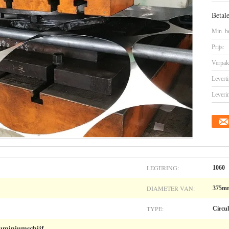
Betal
Min. be
Prijs:
Verpak
Leverti
Leveri
LEGERING:
1060
DIAMETER VAN:
375mm
TYPE:
Circul
uminiumschijf