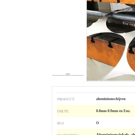
PRODUCT:
aluminiumschijven
DIKTE:
0.8mm 0.9mm en Enz.
BUI:
O
Aluminiumcirkels
al