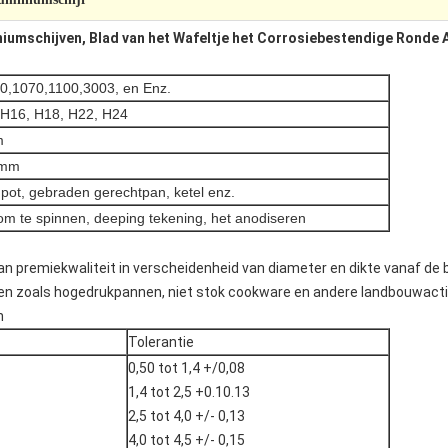
iumschijven, Blad van het Wafeltje het Corrosiebestendige Ronde 
0,1070,1100,3003, en Enz.
 H16, H18, H22, H24
m
0mm
 pot, gebraden gerechtpan, ketel enz.
om te spinnen, deeping tekening, het anodiseren
an premiekwaliteit in verscheidenheid van diameter en dikte vanaf de
llen zoals hogedrukpannen, niet stok cookware en andere landbouwactiv
n
Tolerantie
0,50 tot 1,4 +/0,08
1,4 tot 2,5 +0.10.13
2,5 tot 4,0 +/- 0,13
4,0 tot 4,5 +/- 0,15