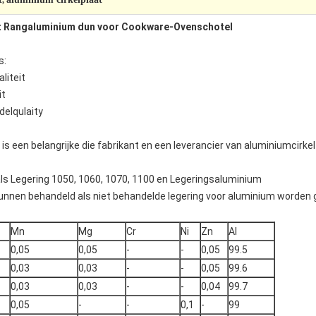
,
et Rangaluminium dun voor Cookware-Ovenschotel
s:
liteit
it
delqulaity
 een belangrijke die fabrikant en een leverancier van aluminiumcirkel
als Legering 1050, 1060, 1070, 1100 en Legeringsaluminium
 kunnen behandeld als niet behandelde legering voor aluminium worden 
Mn
Mg
Cr
Ni
Zn
Al
0,05
0,05
-
-
0,05
99.5
0,03
0,03
-
-
0,05
99.6
0,03
0,03
-
-
0,04
99.7
0,05
-
-
0,1
-
99