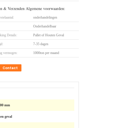
en & Verzenden Algemene voorwaarden:
stelaantal:
onderhandelingen
Onderhandelbaar
king Details:
Pallet of Houten Geval
jd:
7-35 dagen
ng vermogen:
1000ton per maand
Contact
600 mm
ten geval