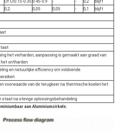
Of Cr0.15-0.35
0.45-0.9
-
-
0,2
blijft
0,2
0,05
0,05
-
0,1
blijft
aat
staat
ning het verharden, aanpassing is gemaakt aan graad van
 het ontharden
ing en natuurlijke efficiency om voldoende
bereiken
en voorwaarde van de terugkeer na thermische koelen het
 staat na stevige oplossingsbehandeling
uminiumbaar aan Aluminiumcirkels: