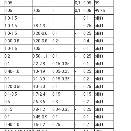
0,05
-
-
0,1
0,05
99
0,05
0,05
-
0,1
0,06
99.35
1.0-1.5
-
-
-
0,1
blijft
1.0-1.5
0.8-1.3
-
-
0,25
blijft
1.0-1.5
0.20-0.6
0,1
-
0,25
blijft
0.30-0.8
0.20-0.8
0,2
-
0,4
blijft
1.0-1.6
0,05
-
-
0,1
blijft
0,2
0.50-1.1
0,1
-
0,25
blijft
0,1
2.2-2.8
0.15-0.35
-
0,1
blijft
0.40-1.0
4.0-4.9
0.05-0.25
-
0,25
blijft
0,1
3.1-3.9
0.15-0.35
-
0,2
blijft
0.20-0.50
4.0-5.0
0,1
-
0,25
blijft
0.1-0.5
1.7-2.4
0,15
-
0,15
blijft
0,5
2.6-3.6
0,3
-
0,2
blijft
0,15
0.8-1.2
0.04-0.35
-
0,25
blijft
0,1
0.45-0.9
0,1
-
0,1
blijft
0.40-1.0
0.6-1.2
0,25
-
0,2
blijft