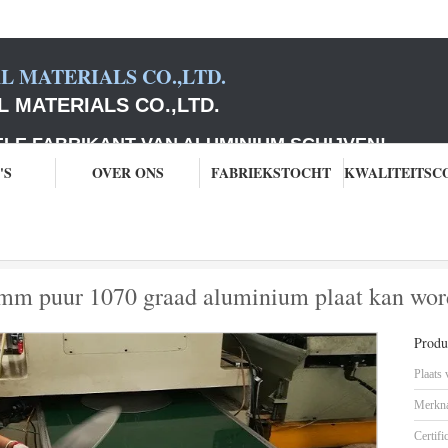
 MATERIALS CO.,LTD.
 MATERIALS CO.,LTD.
ABRIKANT VAN ALUMINIUM SCHIJVEN
!
'S
OVER ONS
FABRIEKSTOCHT
iumcirkel
Fabrikanten rechte haar 1,2 mm puur 1070 graad aluminium plaat ka
2 mm puur 1070 graad aluminium plaat kan wor
Produc
Plaats
Merkn
Certifi