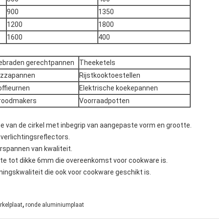
900
1350
1200
1800
1600
400
ebraden gerechtpannen
Theeketels
izzapannen
Rijstkooktoestellen
offieurnen
Elektrische koekepannen
roodmakers
Voorraadpotten
te van de cirkel met inbegrip van aangepaste vorm en grootte.
verlichtingsreflectors.
rspannen van kwaliteit.
ikte tot dikke 6mm die overeenkomst voor cookware is.
ningskwaliteit die ook voor cookware geschikt is.
,
rkelplaat
ronde aluminiumplaat