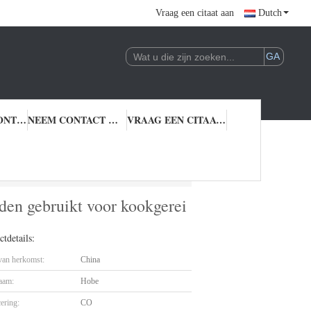
Vraag een citaat aan
Dutch
KWALITEITSCONTROLE
NEEM CONTACT MET ONS OP
VRAAG EEN CITAAT AAN
n worden gebruikt voor kookgerei oven pannen
den gebruikt voor kookgerei
tdetails:
 van herkomst:
China
aam:
Hobe
cering:
CO