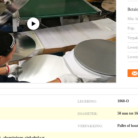
Betal
Min. be
Prijs:
Verpak
Leverti
Leveri
LEGERING:
1060-O
DIAMETER:
50 mm tot 1
VERPAKKING:
Pallet of hou
t
aluminium cirkelplaat