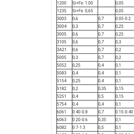
1200
Si+Fe: 1.00
0,05
1235
Si+Fe: 0,65
0,05
3003
0,6
0,7
0.05-0.2
3004
0,3
0,7
0,25
3005
0,6
0,7
0,25
3105
0,6
0,7
0,3
3A21
0,6
0,7
0,2
5005
0,3
0,7
0,2
5052
0,25
0,4
0,1
5083
0,4
0,4
0,1
5154
0,25
0,4
0,1
5182
0,2
0,35
0,15
5251
0,4
0,5
0,15
5754
0,4
0,4
0,1
6061
0.40-0.8
0,7
0.15-0.40
6063
0.20-0.6
0,35
0,1
6082
0.7-1.3
0,5
0,1