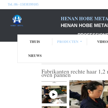
Tel.:
86--15838399105
HENAN HOBE METAL
HENAN HOBE METAL
PROFESSIONELE F
THUIS
PRODUCTEN
VIDEO
NIEUWS
Thuis
Producten
De Plaat van de alumin
Fabrikanten rechte haar 1,
oven pannen