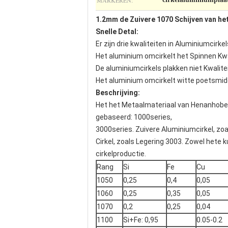
MARKEREN:
1.2mm de Zuivere 1070 Schijven van h
Snelle Detal:
Er zijn drie kwaliteiten in Aluminiumcirkel
Het aluminium omcirkelt het Spinnen Kwa
De aluminiumcirkels plakken niet Kwalite
Het aluminium omcirkelt witte poetsmid
Beschrijving:
Het het Metaalmateriaal van Henanhobe is
gebaseerd: 1000series,
3000series. Zuivere Aluminiumcirkel, zo
Cirkel, zoals Legering 3003. Zowel hete
cirkelproductie.
Rang
Si
Fe
Cu
1050
0,25
0,4
0,05
1060
0,25
0,35
0,05
1070
0,2
0,25
0,04
1100
Si+Fe: 0,95
0.05-0.2