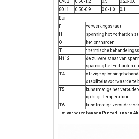
6A02
0.50-1.2
0,5
0.20-0.6
8011
0.50-0.9
0.6-1.0
0,1
Bui
F
verwerkingsstaat
H
spanning het verharden st
O
het ontharden
T
thermische behandelings
H112
de zuivere staat van span
spanning het verharden en
T4
stevige oplossingsbehandel
stabiliteitsvoorwaarde te 
T5
kunstmatige het verouder
op hoge temperatuur
T6
kunstmatige verouderende
Het veroorzaken van Procedure van Al