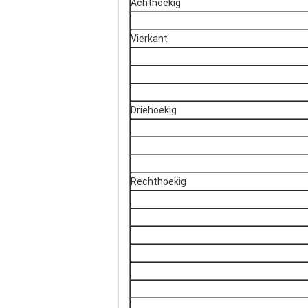
Achthoekig
Vierkant
Driehoekig
Rechthoekig