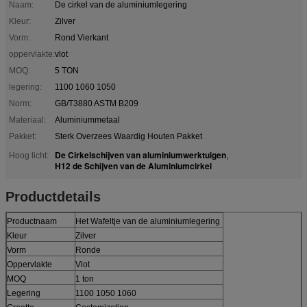
Naam:
De cirkel van de aluminiumlegering
Kleur:
Zilver
Vorm:
Rond Vierkant
oppervlakte:
vlot
MOQ:
5 TON
legering:
1100 1060 1050
Norm:
GB/T3880 ASTM B209
Materiaal:
Aluminiummetaal
Pakket:
Sterk Overzees Waardig Houten Pakket
De Cirkelschijven van aluminiumwerktuigen
Hoog licht:
,
H12 de Schijven van de Aluminiumcirkel
Productdetails
Productnaam
Het Wafeltje van de aluminiumlegering
Kleur
Zilver
Vorm
Ronde
Oppervlakte
Vlot
MOQ
1 ton
Legering
1100 1050 1060