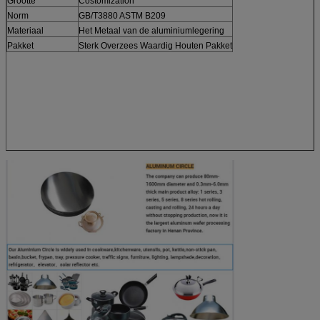
Grootte
Costomization
Norm
GB/T3880 ASTM B209
Materiaal
Het Metaal van de aluminiumlegering
Pakket
Sterk Overzees Waardig Houten Pakket