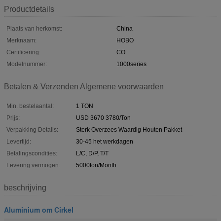
Productdetails
Plaats van herkomst:
China
Merknaam:
HOBO
Certificering:
CO
Modelnummer:
1000series
Betalen & Verzenden Algemene voorwaarden
Min. bestelaantal:
1 TON
Prijs:
USD 3670 3780/Ton
Verpakking Details:
Sterk Overzees Waardig Houten Pakket
Levertijd:
30-45 het werkdagen
Betalingscondities:
L/C, D/P, T/T
Levering vermogen:
5000ton/Month
beschrijving
Aluminium om Cirkel