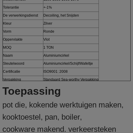
Tolerantie
+-1%
De verwerkingsdienst
Decoiling, het Snijden
Kleur
Zilver
Vorm
Ronde
Oppervlakte
Vlot
MOQ
1 TON
Naam
Aluminiumcirkel
Sleutelwoord
Aluminiumcirkel/Schijf/Wafeltje
Certificatie
ISO9001: 2008
Verpakking
Standaard Sea-worthy Verpakking
Toepassing
pot die, kokende werktuigen maken,
kooktoestel, pan, boiler,
cookware makend. verkeersteken