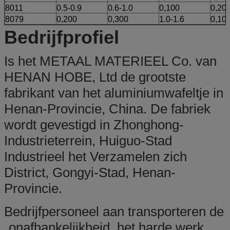
8011
0.5-0.9
0.6-1.0
0,100
0,20
8079
0,200
0,300
1.0-1.6
0,10
Bedrijfprofiel
Is het METAAL MATERIEEL Co. van
HENAN HOBE, Ltd de grootste
fabrikant van het aluminiumwafeltje in
Henan-Provincie, China. De fabriek
wordt gevestigd in Zhonghong-
Industrieterrein, Huiguo-Stad
Industrieel het Verzamelen zich
District, Gongyi-Stad, Henan-
Provincie.
Bedrijfpersoneel aan transporteren de
„onafhankelijkheid, het harde werk,