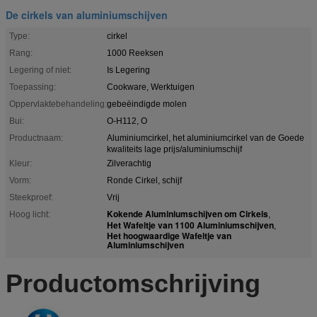
De cirkels van aluminiumschijven
Type:
cirkel
Rang:
1000 Reeksen
Legering of niet:
Is Legering
Toepassing:
Cookware, Werktuigen
Oppervlaktebehandeling:
gebeëindigde molen
Bui:
O-H112, O
Productnaam:
Aluminiumcirkel, het aluminiumcirkel van de Goede
kwaliteits lage prijs/aluminiumschijf
Kleur:
Zilverachtig
Vorm:
Ronde Cirkel, schijf
Steekproef:
Vrij
Kokende Aluminiumschijven om Cirkels
Hoog licht:
,
Het Wafeltje van 1100 Aluminiumschijven
,
Het hoogwaardige Wafeltje van
Aluminiumschijven
Productomschrijving