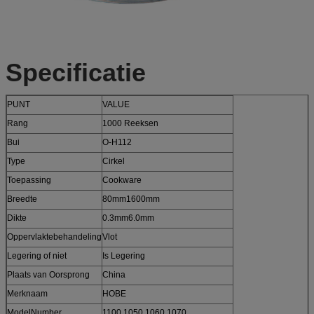
Specificatie
PUNT
VALUE
Rang
1000 Reeksen
Bui
O-H112
Type
Cirkel
Toepassing
Cookware
Breedte
80mm1600mm
Dikte
0.3mm6.0mm
Oppervlaktebehandeling
Vlot
Legering of niet
Is Legering
Plaats van Oorsprong
China
Merknaam
HOBE
ModelNumber
1100 1050 1060 1070