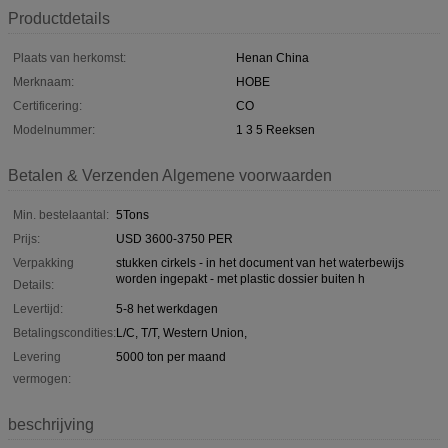
Productdetails
Plaats van herkomst:
Henan China
Merknaam:
HOBE
Certificering:
CO
Modelnummer:
1 3 5 Reeksen
Betalen & Verzenden Algemene voorwaarden
Min. bestelaantal:
5Tons
Prijs:
USD 3600-3750 PER
Verpakking
stukken cirkels - in het document van het waterbewijs
worden ingepakt - met plastic dossier buiten h
Details:
Levertijd:
5-8 het werkdagen
Betalingscondities:
L/C, T/T, Western Union,
Levering
5000 ton per maand
vermogen:
beschrijving