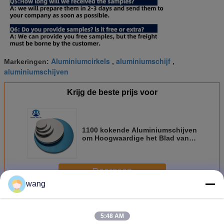
Aluminiumcirkels
aluminiumschijf
Markeringen:
,
,
aluminiumschijven
Krijg de beste prijs voor
1100 kokende Aluminiumschijven
om Hoogwaardige het Blad van
het Cirkelswafeltje
Doorgaan
wang
De cirkels van aluminiumschijven
Meer
5:48 AM