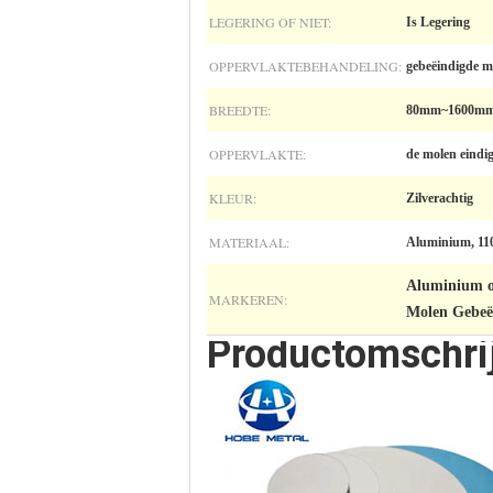
LEGERING OF NIET:
Is Legering
OPPERVLAKTEBEHANDELING:
gebeëindigde m
BREEDTE:
80mm~1600m
OPPERVLAKTE:
de molen eindig
KLEUR:
Zilverachtig
MATERIAAL:
Aluminium, 11
Aluminium o
MARKEREN:
Molen Gebeëi
Productomschri