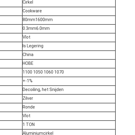
Cirkel
Cookware
80mm1600mm
0.3mm6.0mm
Vlot
Is Legering
China
HOBE
1100 1050 1060 1070
+-1%
Decoiling, het Snijden
Zilver
Ronde
Vlot
1 TON
Aluminiumcirkel