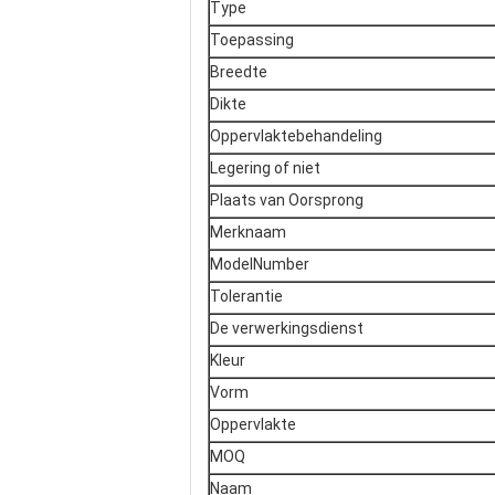
Type
Toepassing
Breedte
Dikte
Oppervlaktebehandeling
Legering of niet
Plaats van Oorsprong
Merknaam
ModelNumber
Tolerantie
De verwerkingsdienst
Kleur
Vorm
Oppervlakte
MOQ
Naam