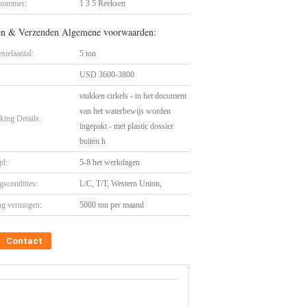
nummer:
1 3 5 Reeksen
en & Verzenden Algemene voorwaarden:
stelaantal:
5 ton
USD 3600-3800
stukken cirkels - in het document
van het waterbewijs worden
king Details:
ingepakt - met plastic dossier
buiten h
jd:
5-8 het werkdagen
gscondities:
L/C, T/T, Western Union,
ng vermogen:
5000 ton per maand
Contact