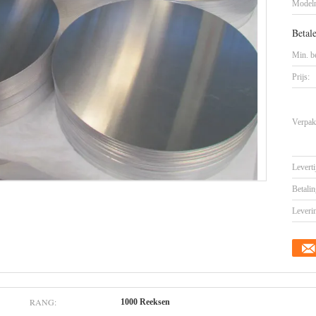
Model
Betal
Min. be
Prijs:
Verpak
Leverti
Betalin
Leveri
RANG:
1000 Reeksen