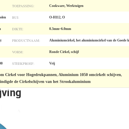
TOEPASSING:
Cookware, Werktuigen
BUI:
olen
O-H112, O
DIKTE:
m
0.3mm~6.0mm
PRODUCTNAAM:
t
Aluminiumcirkel, het aluminiumcirkel van de Goede kw
VORM:
Ronde Cirkel, schijf
STEEKPROEF:
00
Vrij
m Cirkel voor Hogedrukpannen
Aluminium 1050 omcirkelt schijven
,
,
ndigde de Cirkelschijven van het Strookaluminium
jving