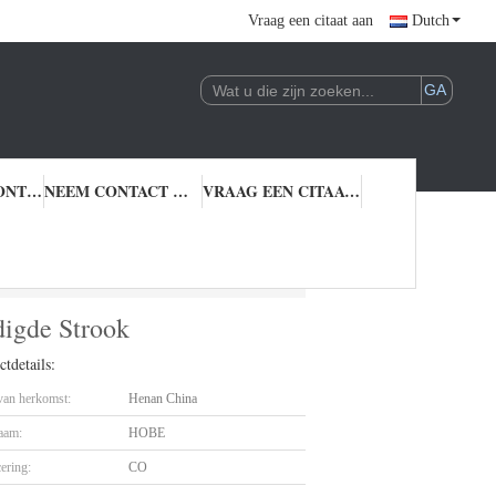
Vraag een citaat aan
Dutch
KWALITEITSCONTROLE
NEEM CONTACT MET ONS OP
VRAAG EEN CITAAT AAN
de Strook
igde Strook
tdetails:
 van herkomst:
Henan China
aam:
HOBE
cering:
CO