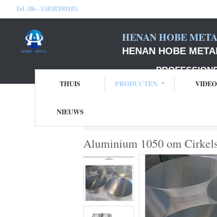
Tel.:
86--15838399105
HENAN HOBE METAL
HENAN HOBE METAL
PROFESSIONELE F
THUIS
PRODUCTEN
VIDEO
NIEUWS
Thuis
Producten
Aluminium om Cirkel
Aluminium 1050 om Cirkels