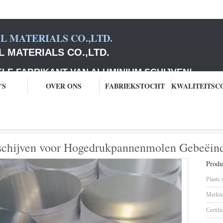
 MATERIALS CO.,LTD.
 MATERIALS CO.,LTD.
ABRIKANT VAN ALUMINIUM SCHIJVEN
!
'S
OVER ONS
FABRIEKSTOCHT
Aluminium 1050 om Cirkelschijven voor Hogedrukpannenmolen Gebeëindig
chijven voor Hogedrukpannenmolen Gebeëind
Produc
Plaats
Merkn
Certifi