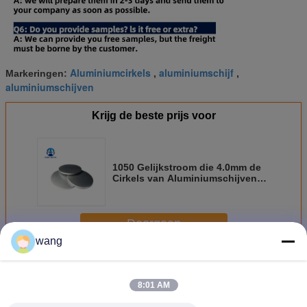
Aluminiumcirkels
aluminiumschijf
Markeringen:
,
,
aluminiumschijven
Krijg de beste prijs voor
1050 Gelijkstroom die 4.0mm de
Cirkels van Aluminiumschijven
voor Cookware-Reeks koken
Doorgaan
wang
De cirkels van aluminiumschijven
Meer
8:01 AM