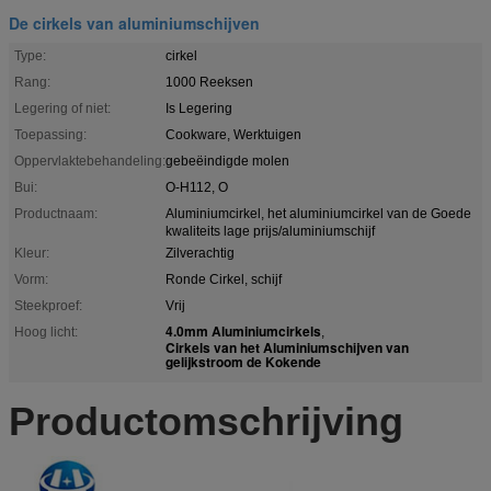
De cirkels van aluminiumschijven
Type:
cirkel
Rang:
1000 Reeksen
Legering of niet:
Is Legering
Toepassing:
Cookware, Werktuigen
Oppervlaktebehandeling:
gebeëindigde molen
Bui:
O-H112, O
Productnaam:
Aluminiumcirkel, het aluminiumcirkel van de Goede
kwaliteits lage prijs/aluminiumschijf
Kleur:
Zilverachtig
Vorm:
Ronde Cirkel, schijf
Steekproef:
Vrij
4.0mm Aluminiumcirkels
Hoog licht:
,
Cirkels van het Aluminiumschijven van
gelijkstroom de Kokende
Productomschrijving