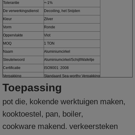
Tolerantie
+-1%
De verwerkingsdienst
Decoiling, het Snijden
Kleur
Zilver
Vorm
Ronde
Oppervlakte
Vlot
MOQ
1 TON
Naam
Aluminiumcirkel
Sleutelwoord
Aluminiumcirkel/Schijf/Wafeltje
Certificatie
ISO9001: 2008
Verpakking
Standaard Sea-worthy Verpakking
Toepassing
pot die, kokende werktuigen maken,
kooktoestel, pan, boiler,
cookware makend. verkeersteken