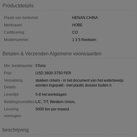
Productdetails
Plaats van herkomst:
HENAN CHINA
Merknaam:
HOBE
Certificering:
CO
Modelnummer:
1 3 5 Reeksen
Betalen & Verzenden Algemene voorwaarden
Min. bestelaantal:
5Tons
Prijs:
USD 3600-3750 PER
Verpakking
stukken cirkels - in het document van het waterbewijs
worden ingepakt - met plastic dossier buiten h
Details:
Levertijd:
5-8 het werkdagen
Betalingscondities:
L/C, T/T, Western Union,
Levering
5000 ton per maand
vermogen:
beschrijving