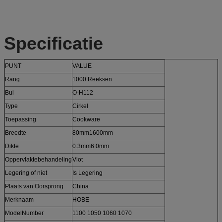
Specificatie
PUNT
VALUE
Rang
1000 Reeksen
Bui
O-H112
Type
Cirkel
Toepassing
Cookware
Breedte
80mm1600mm
Dikte
0.3mm6.0mm
Oppervlaktebehandeling
Vlot
Legering of niet
Is Legering
Plaats van Oorsprong
China
Merknaam
HOBE
ModelNumber
1100 1050 1060 1070