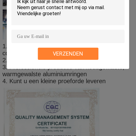
1. De fabrikanten verkopen direct en de prijs is
concurrerend.
VERZENDEN
2. Snelle levertijd, volgens klantenvereisten
3. Professionele productie van koudgewalste,
warmgewalste aluminiumringen
4. Kunt u een kleine proeforde leveren