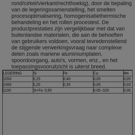
rond/cirkel/vierkant/rechthoekig), door de bepaling
van de legeringssamenstelling, het smelten
procesoptimalisering, homogenisatiethermische
behandeling en het rollen procestest. De
productprestaties zijn vergelijkbaar met dat van
buitenlandse materialen, die aan de behoeften
van gebruikers voldoen, vooral tevredenstellend
de stijgende verwerkingsvraag naar complexe
delen zoals mariene aluminiumplaten,
spoordoorgang, auto's, vormen, enz., en het
toepassingsvooruitzicht is uiterst breed.
LEGERING
Si
Fe
Cu
Mn
1050
0,25
0,40
0,05
0,05
1060
0,25
0,35
0,05
0,03
1100
Si+Fe: 0,95
0.05-.020
0,05