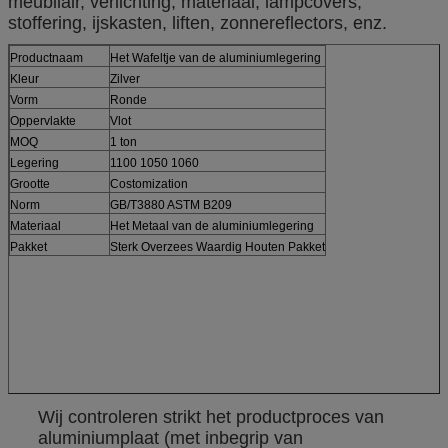
meubilair, verlichting, materiaal, lampcovers,
stoffering, ijskasten, liften, zonnereflectors, enz.
Productnaam
Het Wafeltje van de aluminiumlegering
Kleur
Zilver
Vorm
Ronde
Oppervlakte
Vlot
MOQ
1 ton
Legering
1100 1050 1060
Grootte
Costomization
Norm
GB/T3880 ASTM B209
Materiaal
Het Metaal van de aluminiumlegering
Pakket
Sterk Overzees Waardig Houten Pakket
Wij controleren strikt het productproces van
aluminiumplaat (met inbegrip van