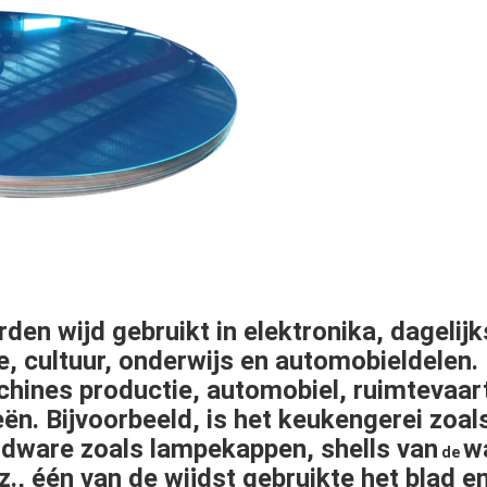
den wijd gebruikt in
elektronika
,
dagelij
e
,
cultuur
,
onderwijs
en
automobieldelen
.
chines productie, automobiel, ruimtevaart,
eën. Bijvoorbeeld, is het keukengerei zoa
ardware zoals
lampekappen
,
shells van
w
de
nz., één van de wijdst gebruikte het blad e