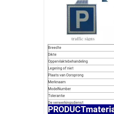
Breedte
Dikte
Oppervlaktebehandeling
Legering of niet
Plaats van Oorsprong
Merknaam
ModelNumber
Tolerantie
De verwerkingsdienst
PRODUCTmateria