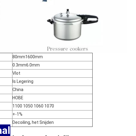
80mm1600mm
0.3mm6.0mm
Vlot
Is Legering
China
HOBE
1100 1050 1060 1070
+-1%
Decoiling, het Snijden
al