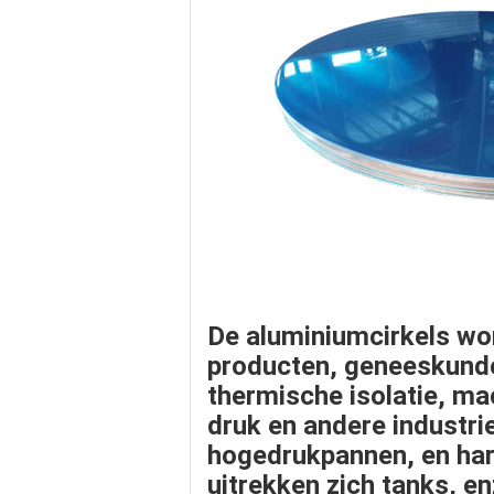
De aluminiumcirkels wor
producten
,
geneeskund
thermische isolatie, ma
druk en andere industri
hogedrukpannen
, en h
uitrekken zich tanks
, e