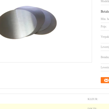
Model
Betal
Min. be
Prijs:
Verpak
Leverti
Betalin
Leveri
KLEUR:
DIKTE: