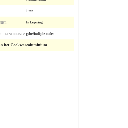
1 ton
IET:
Is Legering
BEHANDELING:
gebeëindigde molen
van het Cookwarealuminium