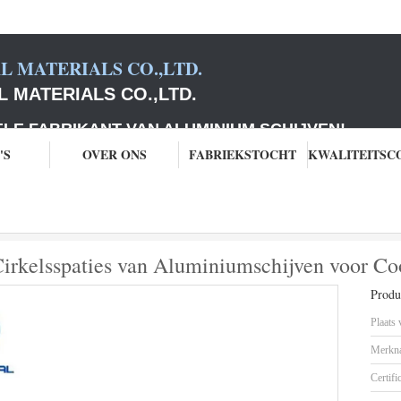
 MATERIALS CO.,LTD.
 MATERIALS CO.,LTD.
ABRIKANT VAN ALUMINIUM SCHIJVEN
!
'S
OVER ONS
FABRIEKSTOCHT
umschijven
Hoge Prestaties 900mm de Cirkelsspaties van Aluminiumschijven
irkelsspaties van Aluminiumschijven voor C
Produc
Plaats
Merkn
Certifi