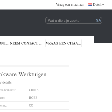
Vraag een citaat aan
Dutch
KWALITEITSCONTROLE
NEEM CONTACT MET ONS OP
VRAAG EEN CITAAT AAN
 voor Cookware-Werktuigen
ookware-Werktuigen
tdetails:
 van herkomst:
CHINA
aam:
HOBE
cering:
CO