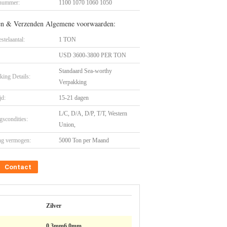
nummer:
1100 1070 1060 1050
en & Verzenden Algemene voorwaarden:
stelaantal:
1 TON
USD 3600-3800 PER TON
Standaard Sea-worthy
king Details:
Verpakking
jd:
15-21 dagen
L/C, D/A, D/P, T/T, Western
gscondities:
Union,
ng vermogen:
5000 Ton per Maand
Contact
Zilver
0.3mm6.0mm