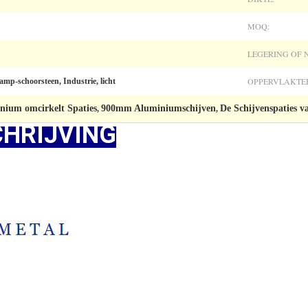
MOQ:
LEGERING OF N
OPPERVLAKTE
mp-schoorsteen, Industrie, licht
nium omcirkelt Spaties
900mm Aluminiumschijven
De Schijvenspaties 
,
,
HRIJVING