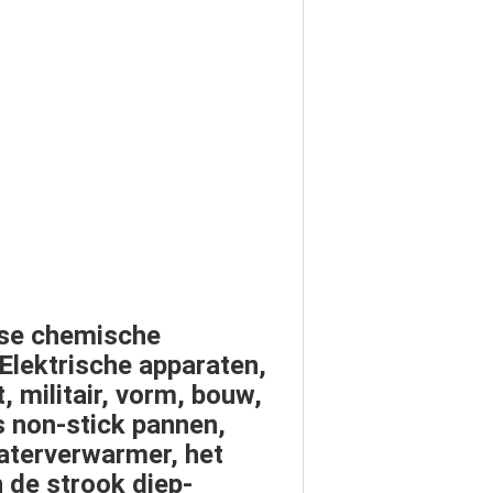
kse chemische
 Elektrische apparaten,
 militair, vorm, bouw,
ls
non-stick pannen
,
aterverwarmer
,
het
n de strook diep-