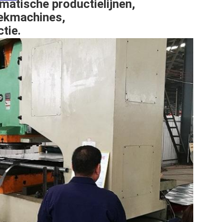
matische productielijnen
,
rekmachines
,
ctie
.