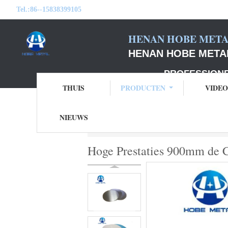
Tel.:
86--15838399105
HENAN HOBE METAL
HENAN HOBE METAL
PROFESSIONELE F
THUIS
PRODUCTEN
VIDEO
NIEUWS
Thuis
Producten
de cirkels van alumini
Hoge Prestaties 900mm de C