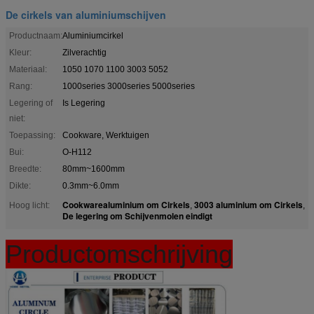
De cirkels van aluminiumschijven
Productnaam:
Aluminiumcirkel
Kleur:
Zilverachtig
Materiaal:
1050 1070 1100 3003 5052
Rang:
1000series 3000series 5000series
Legering of
Is Legering
niet:
Toepassing:
Cookware, Werktuigen
Bui:
O-H112
Breedte:
80mm~1600mm
Dikte:
0.3mm~6.0mm
Cookwarealuminium om Cirkels
3003 aluminium om Cirkels
Hoog licht:
,
,
De legering om Schijvenmolen eindigt
Productomschrijving