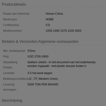
Productdetails
Plaats van herkomst:
Henan China
Merknaam:
HOBE
Certificering:
CO
Modelnummer:
1050 1060 1070 1100 3003
Betalen & Verzenden Algemene voorwaarden
Min. bestelaantal:
5Tons
Prijs:
USD 3700-3900
Verpakking
stukken cirkels - in het document van het waterbewijs
worden ingepakt - met plastic dossier buiten h
Details:
Levertijd:
3-5 het werk dagen
Betalingscondities:
L/C, T/T, Western Union,
Levering
5000 TON PER MAAND
vermogen:
beschrijving