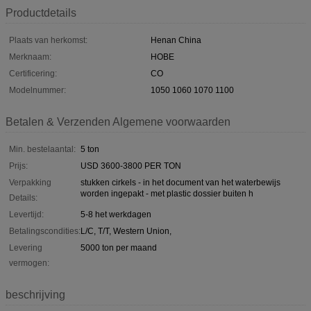
Productdetails
Plaats van herkomst:
Henan China
Merknaam:
HOBE
Certificering:
CO
Modelnummer:
1050 1060 1070 1100
Betalen & Verzenden Algemene voorwaarden
Min. bestelaantal:
5 ton
Prijs:
USD 3600-3800 PER TON
Verpakking
stukken cirkels - in het document van het waterbewijs
worden ingepakt - met plastic dossier buiten h
Details:
Levertijd:
5-8 het werkdagen
Betalingscondities:
L/C, T/T, Western Union,
Levering
5000 ton per maand
vermogen:
beschrijving