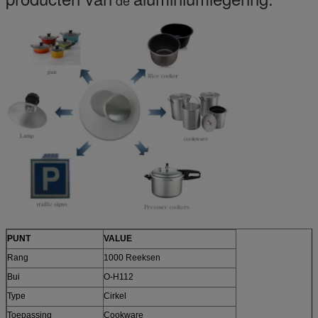
de
PUNT
VALUE
Rang
1000 Reeksen
Bui
O-H112
Type
Cirkel
Toepassing
Cookware