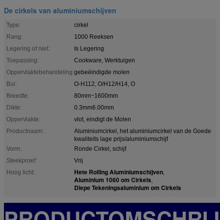
De cirkels van aluminiumschijven
Type:
cirkel
Rang:
1000 Reeksen
Legering of niet:
Is Legering
Toepassing:
Cookware, Werktuigen
Oppervlaktebehandeling:
gebeëindigde molen
Bui:
O-H112, O/H12/H14, O
Breedte:
80mm~1600mm
Dikte:
0.3mm6.00mm
Oppervlakte:
vlot, eindigt de Molen
Productnaam:
Aluminiumcirkel, het aluminiumcirkel van de Goede
kwaliteits lage prijs/aluminiumschijf
Vorm:
Ronde Cirkel, schijf
Steekproef:
Vrij
Hete Rolling Aluminiumschijven
Hoog licht:
,
Aluminium 1060 om Cirkels
,
Diepe Tekeningsaluminium om Cirkels
PRODUCTOMSCHRIJ