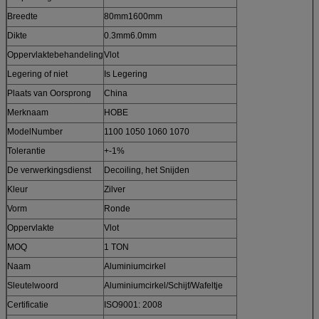
Breedte
80mm1600mm
Dikte
0.3mm6.0mm
Oppervlaktebehandeling
Vlot
Legering of niet
Is Legering
Plaats van Oorsprong
China
Merknaam
HOBE
ModelNumber
1100 1050 1060 1070
Tolerantie
+-1%
De verwerkingsdienst
Decoiling, het Snijden
Kleur
Zilver
Vorm
Ronde
Oppervlakte
Vlot
MOQ
1 TON
Naam
Aluminiumcirkel
Sleutelwoord
Aluminiumcirkel/Schijf/Wafeltje
Certificatie
ISO9001: 2008