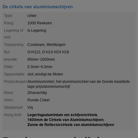
De cirkels van aluminiumschijven
Type:
cirkel
Rang:
1000 Reeksen
Legering of
Is Legering
niet:
Toepassing:
Cookware, Werktuigen
Bui:
O-H112, O H14 H24 H18
breedte:
80mm~1600mm
Dikte:
0.3mm~6.0mm
Oppervlakte:
vlot, eindigt de Molen
Productnaam:
Aluminiumcirkel, het aluminiumcirkel van de Goede kwaliteits
lage prijs/aluminiumschijf
Kleur:
Zilverachtig
Vorm:
Ronde Cirkel
Steekproef:
Vrij
Legeringsaluminium om schijvencirkels
Hoog licht:
,
1600mm de Cirkels van Aluminiumschijven
,
Zonne de Reflectorcirkels van aluminiumschijven