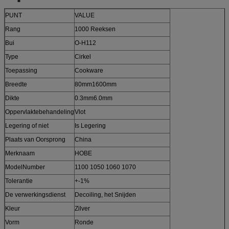
PUNT
VALUE
Rang
1000 Reeksen
Bui
O-H112
Type
Cirkel
Toepassing
Cookware
Breedte
80mm1600mm
Dikte
0.3mm6.0mm
Oppervlaktebehandeling
Vlot
Legering of niet
Is Legering
Plaats van Oorsprong
China
Merknaam
HOBE
ModelNumber
1100 1050 1060 1070
Tolerantie
+-1%
De verwerkingsdienst
Decoiling, het Snijden
Kleur
Zilver
Vorm
Ronde