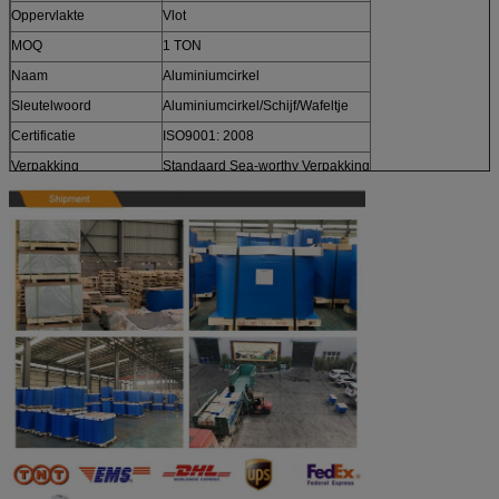
Oppervlakte
Vlot
MOQ
1 TON
Naam
Aluminiumcirkel
Sleutelwoord
Aluminiumcirkel/Schijf/Wafeltje
Certificatie
ISO9001: 2008
Verpakking
Standaard Sea-worthy Verpakking