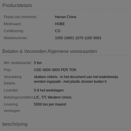
Productdetails
Plaats van herkomst:
Henan China
Merknaam:
HOBE
Certificering:
CO
Modelnummer:
1050 10601 1070 1100 3003
Betalen & Verzenden Algemene voorwaarden
Min. bestelaantal:
5 ton
Prijs:
USD 3600-3800 PER TON
Verpakking
stukken cirkels - in het document van het waterbewijs
worden ingepakt - met plastic dossier buiten h
Details:
Levertijd:
5-8 het werkdagen
Betalingscondities:
L/C, T/T, Western Union,
Levering
5000 ton per maand
vermogen:
beschrijving