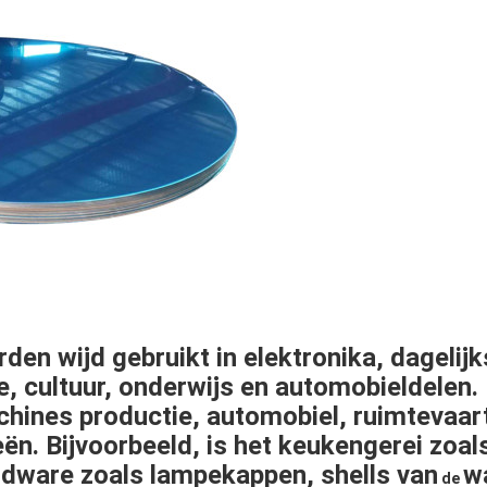
den wijd gebruikt in
elektronika
,
dagelij
e
,
cultuur
,
onderwijs
en
automobieldelen
.
chines productie, automobiel, ruimtevaart,
eën. Bijvoorbeeld, is het keukengerei zoa
ardware zoals
lampekappen
,
shells van
w
de