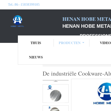
Tel.:
86--15838399105
HENAN HOBE METAL
HENAN HOBE METAL
PROFESSIONELE F
THUIS
PRODUCTEN
VIDEO
NIEUWS
Thuis
Producten
de cirkels van alumini
De industriële Cookware-A