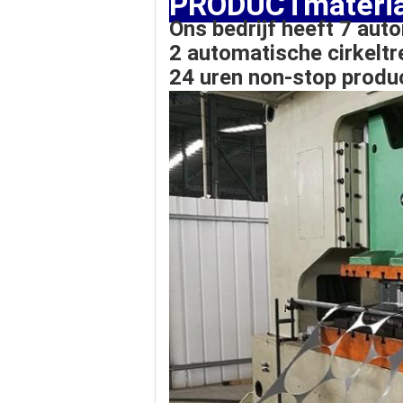
PRODUCTmateria
Ons bedrijf heeft
7 auto
2 automatische cirkelt
24 uren non-stop produ