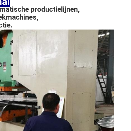
al
matische productielijnen
,
rekmachines
,
ctie
.