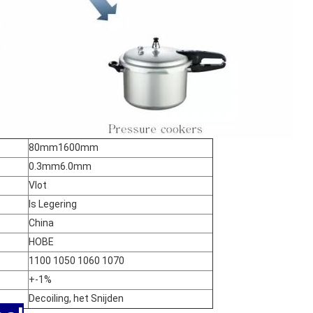
80mm1600mm
0.3mm6.0mm
Vlot
Is Legering
China
HOBE
1100 1050 1060 1070
+-1%
Decoiling, het Snijden