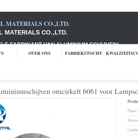
 MATERIALS CO.,LTD.
 MATERIALS CO.,LTD.
ABRIKANT VAN ALUMINIUM SCHIJVEN
!
'S
OVER ONS
FABRIEKSTOCHT
umschijven
De industriële Cookware-Aluminiumschijven omcirkelt 6061 voo
luminiumschijven omcirkelt 6061 voor Lampsc
Produc
Plaats
Merkn
Certifi