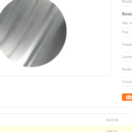
Model
Betal
Min. be
Prijs:
Verpak
Leverti
Betalin
Leveri
KLEUR:
DIKTE: