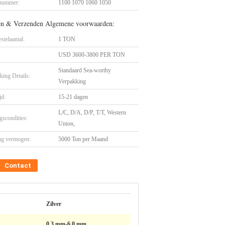
nummer:
1100 1070 1060 1050
en & Verzenden Algemene voorwaarden:
stelaantal:
1 TON
USD 3600-3800 PER TON
Standaard Sea-worthy
king Details:
Verpakking
jd:
15-21 dagen
L/C, D/A, D/P, T/T, Western
gscondities:
Union,
ng vermogen:
5000 Ton per Maand
Contact
Zilver
0,3 mm-6,0 mm