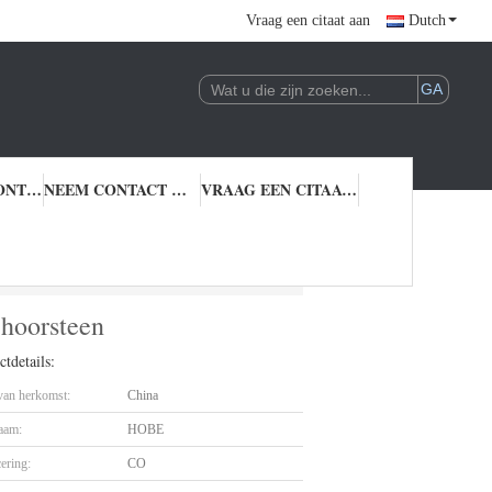
Vraag een citaat aan
Dutch
KWALITEITSCONTROLE
NEEM CONTACT MET ONS OP
VRAAG EEN CITAAT AAN
r Lampschoorsteen
hoorsteen
tdetails:
 van herkomst:
China
aam:
HOBE
cering:
CO