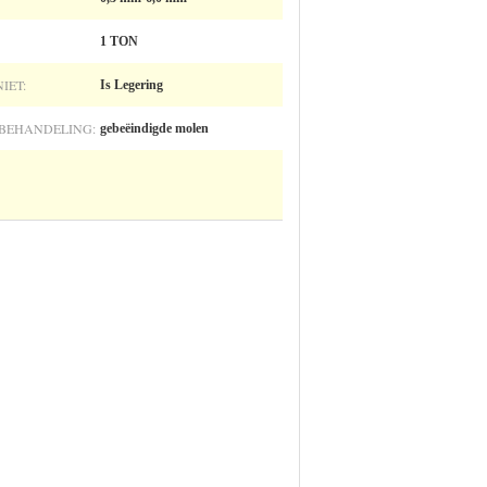
1 TON
IET:
Is Legering
BEHANDELING:
gebeëindigde molen