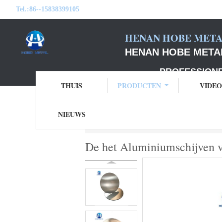
Tel.:
86--15838399105
HENAN HOBE METAL
HENAN HOBE METAL
PROFESSIONELE F
THUIS
PRODUCTEN
VIDEO
NIEUWS
Thuis
Producten
de cirkels van alumini
De het Aluminiumschijven v