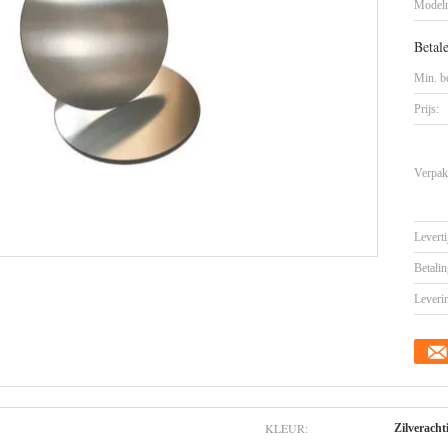
Model
Betal
Min. be
Prijs:
Verpak
Leverti
Betalin
Leveri
KLEUR:
Zilveracht