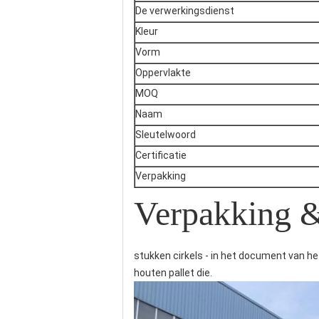
De verwerkingsdienst
Kleur
Vorm
Oppervlakte
MOQ
Naam
Sleutelwoord
Certificatie
Verpakking
Verpakking &
stukken cirkels - in het document van h
houten pallet die.