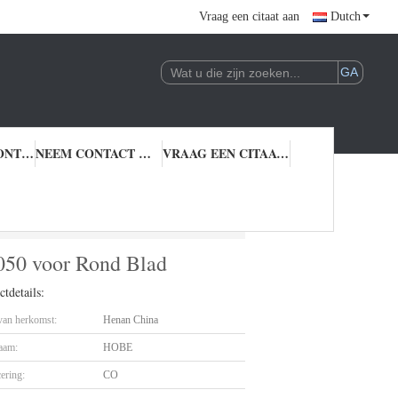
Vraag een citaat aan
Dutch
KWALITEITSCONTROLE
NEEM CONTACT MET ONS OP
VRAAG EEN CITAAT AAN
Spatie 1050 voor Rond Blad
1050 voor Rond Blad
tdetails:
 van herkomst:
Henan China
aam:
HOBE
cering:
CO