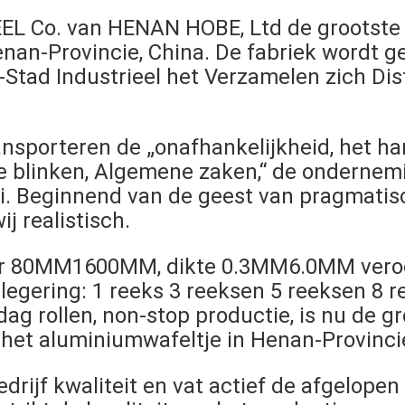
L Co. van HENAN HOBE, Ltd de grootste 
nan-Provincie, China. De fabriek wordt 
-Stad Industrieel het Verzamelen zich Dist
ansporteren de „onafhankelijkheid, het ha
te blinken, Algemene zaken,“ de ondernem
i. Beginnend van de geest van pragmatisch
ij realistisch.
ter 80MM1600MM, dikte 0.3MM6.0MM vero
legering: 1 reeks 3 reeksen 5 reeksen 8 r
ag rollen, non-stop productie, is nu de g
het aluminiumwafeltje in Henan-Provinci
drijf kwaliteit en vat actief de afgelope