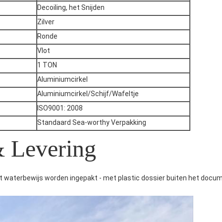
Decoiling, het Snijden
Zilver
Ronde
Vlot
1 TON
Aluminiumcirkel
Aluminiumcirkel/Schijf/Wafeltje
ISO9001: 2008
Standaard Sea-worthy Verpakking
 Levering
et waterbewijs worden ingepakt - met plastic dossier buiten het docum