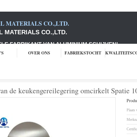
 MATERIALS CO.,LTD.
 MATERIALS CO.,LTD.
ABRIKANT VAN ALUMINIUM SCHIJVEN
!
'S
OVER ONS
FABRIEKSTOCHT
umschijven
De het Aluminiumschijven van de keukengereilegering omcirkelt 
an de keukengereilegering omcirkelt Spatie 
Produc
Plaats
Merkn
Certifi