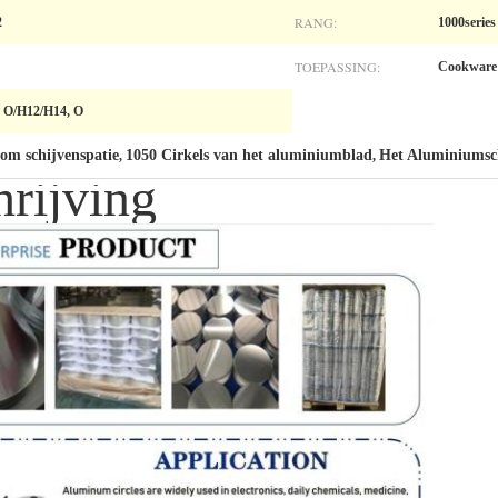
RANG:
2
1000series
TOEPASSING:
Cookware
 O/H12/H14, O
om schijvenspatie
1050 Cirkels van het aluminiumblad
Het Aluminiumsch
,
,
rijving