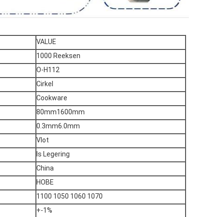
VALUE
1000 Reeksen
O-H112
Cirkel
Cookware
80mm1600mm
0.3mm6.0mm
Vlot
Is Legering
China
HOBE
1100 1050 1060 1070
+-1%