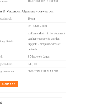
nummer:
1050 1060 1070 1100 3003
en & Verzenden Algemene voorwaarden:
stelaantal:
10 ton
USD 3700-3900
stukken cirkels - in het document
van het waterbewijs worden
king Details:
ingepakt - met plastic dossier
buiten h
jd:
3-5 het werk dagen
gscondities:
L/C, T/T
ng vermogen:
5000 TON PER MAAND
Contact
ig