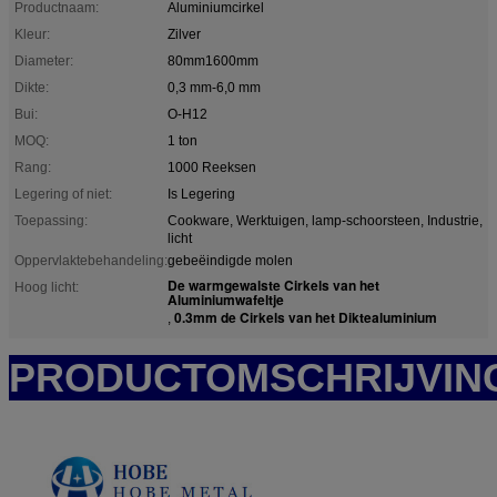
Productnaam:
Aluminiumcirkel
Kleur:
Zilver
Diameter:
80mm1600mm
Dikte:
0,3 mm-6,0 mm
Bui:
O-H12
MOQ:
1 ton
Rang:
1000 Reeksen
Legering of niet:
Is Legering
Toepassing:
Cookware, Werktuigen, lamp-schoorsteen, Industrie,
licht
Oppervlaktebehandeling:
gebeëindigde molen
De warmgewalste Cirkels van het
Hoog licht:
Aluminiumwafeltje
0.3mm de Cirkels van het Diktealuminium
,
PRODUCTOMSCHRIJVIN