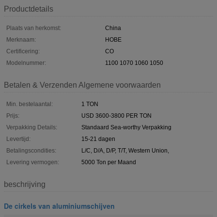
Productdetails
Plaats van herkomst:
China
Merknaam:
HOBE
Certificering:
CO
Modelnummer:
1100 1070 1060 1050
Betalen & Verzenden Algemene voorwaarden
Min. bestelaantal:
1 TON
Prijs:
USD 3600-3800 PER TON
Verpakking Details:
Standaard Sea-worthy Verpakking
Levertijd:
15-21 dagen
Betalingscondities:
L/C, D/A, D/P, T/T, Western Union,
Levering vermogen:
5000 Ton per Maand
beschrijving
De cirkels van aluminiumschijven