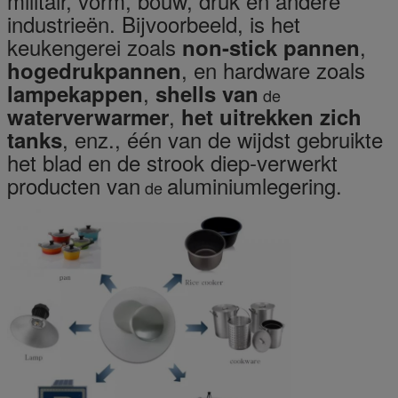
militair, vorm, bouw, druk en andere
industrieën. Bijvoorbeeld, is het
keukengerei zoals
,
non-stick pannen
, en hardware zoals
hogedrukpannen
,
lampekappen
shells van
de
,
waterverwarmer
het uitrekken zich
, enz., één van de wijdst gebruikte
tanks
het blad en de strook diep-verwerkt
producten van
aluminiumlegering.
de