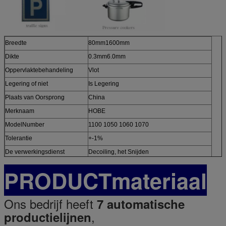
Breedte
80mm1600mm
Dikte
0.3mm6.0mm
Oppervlaktebehandeling
Vlot
Legering of niet
Is Legering
Plaats van Oorsprong
China
Merknaam
HOBE
ModelNumber
1100 1050 1060 1070
Tolerantie
+-1%
De verwerkingsdienst
Decoiling, het Snijden
PRODUCTmateriaal
Ons bedrijf heeft
7 automatische
,
productielijnen