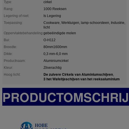
Type:
cirkel
Rang:
1000 Reeksen
Legering of niet:
Is Legering
Toepassing:
Cookware, Werktuigen, lamp-schoorsteen, Industrie,
licht
Oppervlaktebehandeling:
gebeëindigde molen
Bui:
O-H112
Breedte:
80mm1600mm
Dikte:
0,3 mm-6,0 mm
Productnaam:
Aluminiumcirkel
Kleur:
Zilverachtig
De zuivere Cirkels van Aluminiumschijven
Hoog licht:
,
3 het Wafeltjeschijven van het reeksaluminium
PRODUCTOMSCHRIJ