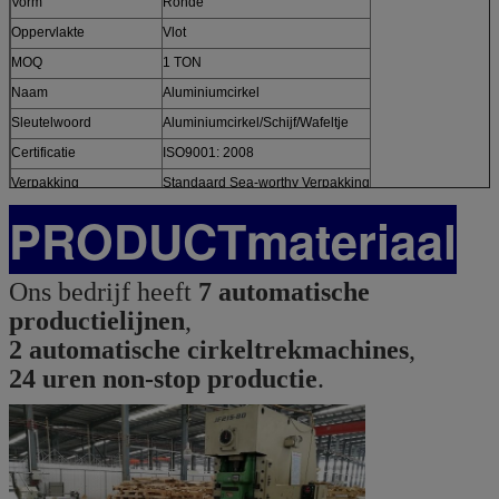
Vorm
Ronde
Oppervlakte
Vlot
MOQ
1 TON
Naam
Aluminiumcirkel
Sleutelwoord
Aluminiumcirkel/Schijf/Wafeltje
Certificatie
ISO9001: 2008
Verpakking
Standaard Sea-worthy Verpakking
PRODUCTmateriaal
Ons bedrijf heeft
7 automatische
productielijnen
,
2 automatische cirkeltrekmachines
,
24 uren non-stop productie
.