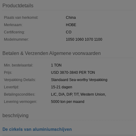
Productdetails
Plaats van herkomst:
China
Merknaam:
HOBE
Certificering:
CO
Modelnummer:
1050 1060 1070 1100
Betalen & Verzenden Algemene voorwaarden
Min. bestelaantal:
1 TON
Prijs:
USD 3870-3840 PER TON
Verpakking Details:
Standaard Sea-worthy Verpakking
Levertijd:
15-21 dagen
Betalingscondities:
L/C, D/A, D/P, T/T, Western Union,
Levering vermogen:
5000 ton per maand
beschrijving
De cirkels van aluminiumschijven