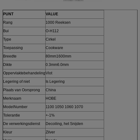
PUNT
VALUE
Rang
1000 Reeksen
Bui
O-H112
Type
Cirkel
Toepassing
Cookware
Breedte
80mm1600mm
Dikte
0.3mm6.0mm
Oppervlaktebehandeling
Vlot
Legering of niet
Is Legering
Plaats van Oorsprong
China
Merknaam
HOBE
ModelNumber
1100 1050 1060 1070
Tolerantie
+-1%
De verwerkingsdienst
Decoiling, het Snijden
Kleur
Zilver