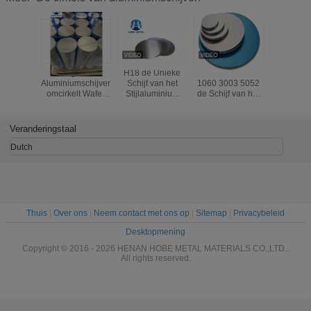
Rang 1100
H18 de Unieke
H112 1100 1050
1mm 3m
Aluminiumschijven
Schijf van het
1060 3003 5052
de Schijve
omcirkelt Wafer
Stijlaluminium
de Schijf van het
van h
Metal voor
voor Pot de Cirkel
5005
Diktealu
Cookware Pan
van het 1000
Kooktoestelaluminium
voor het
Reeksenblad
Unsti
Veranderingstaal
Dutch
Thuis
|
Over ons
|
Neem contact met ons op
|
Sitemap
|
Privacybeleid
Desktopmening
Copyright © 2016 - 2026 HENAN HOBE METAL MATERIALS CO.,LTD..
All rights reserved.