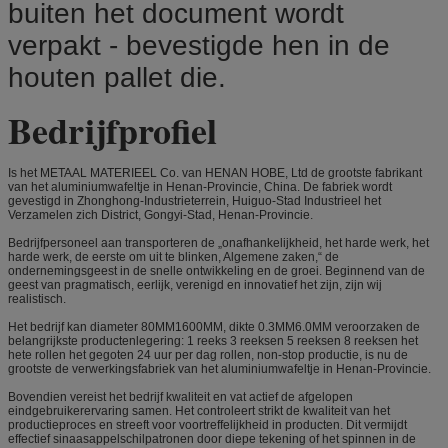
buiten het document wordt
verpakt - bevestigde hen in de
houten pallet die.
Bedrijfprofiel
Is het METAAL MATERIEEL Co. van HENAN HOBE, Ltd de grootste fabrikant
van het aluminiumwafeltje in Henan-Provincie, China. De fabriek wordt
gevestigd in Zhonghong-Industrieterrein, Huiguo-Stad Industrieel het
Verzamelen zich District, Gongyi-Stad, Henan-Provincie.
Bedrijfpersoneel aan transporteren de „onafhankelijkheid, het harde werk, het
harde werk, de eerste om uit te blinken, Algemene zaken,“ de
ondernemingsgeest in de snelle ontwikkeling en de groei. Beginnend van de
geest van pragmatisch, eerlijk, verenigd en innovatief het zijn, zijn wij
realistisch.
Het bedrijf kan diameter 80MM1600MM, dikte 0.3MM6.0MM veroorzaken de
belangrijkste productenlegering: 1 reeks 3 reeksen 5 reeksen 8 reeksen het
hete rollen het gegoten 24 uur per dag rollen, non-stop productie, is nu de
grootste de verwerkingsfabriek van het aluminiumwafeltje in Henan-Provincie.
Bovendien vereist het bedrijf kwaliteit en vat actief de afgelopen
eindgebruikerervaring samen. Het controleert strikt de kwaliteit van het
productieproces en streeft voor voortreffelijkheid in producten. Dit vermijdt
effectief sinaasappelschilpatronen door diepe tekening of het spinnen in de