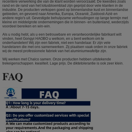
recentere verwerking die van de klant worden veroorzaakt. De kwesties zoals
rand en de rand van het lotusbloemblad zijn geprijst door vele klanten in de
industrie. De producten verkopen goed op binnenlandse kust en binnenlandse
gebieden, en gevoerd naar Amerika, Europa, Oceanië, Zuidoost-Azië en
andere regio's uit. Gevestigde behulpzame verhoudingen op lange termijn met
kleine en middelgrote ondernemingen die in binnen- en buitenland, wederzijds
voordeel bereiken en win-win.
Als u nodig hebt, als u een betrouwbare en verantwoordelijke fabrikant wilt
vinden, heet Gongyi HAOBO u welkom, en u bent welkom om te
onderhandelen! Wij zijn een fabriek, niet een handelaar. Er zijn vele
handelaren die met ons samenwerken. Zij plaatsen vaak orden in onze fabriek
wij de meest professionele fabriek van het aluminiumwafeltje zijn.
Wij werken met Chalco samen. Onze producten hebben uitstekende
trekeigenschappen. kwaliteit. Lage prijs. De diktetolerantie is ook zeer klein.
FAQ