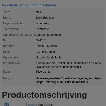
De cirkels van aluminiumschijven
Type:
cirkel
Rang:
1000 Reeksen
Legering of niet:
Is Legering
Toepassing:
Cookware
Oppervlaktebehandeling:
gebeëindigde molen
Bui:
O-H112
Breedte:
80mm~1600mm
Dikte:
0.3mm6.00mm
Oppervlakte:
vlot, eindigt de Molen
Productnaam:
Aluminiumcirkel, het aluminiumcirkel van de Goede
kwaliteits lage prijs/aluminiumschijf
Kleur:
Zilverachtig
De warmgewalste Cirkels van Legeringsschijven
Hoog licht:
,
Diepe Tekening 3003 Aluminiumcirkels
Productomschrijving