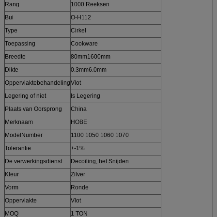
Rang
1000 Reeksen
Bui
O-H112
Type
Cirkel
Toepassing
Cookware
Breedte
80mm1600mm
Dikte
0.3mm6.0mm
Oppervlaktebehandeling
Vlot
Legering of niet
Is Legering
Plaats van Oorsprong
China
Merknaam
HOBE
ModelNumber
1100 1050 1060 1070
Tolerantie
+-1%
De verwerkingsdienst
Decoiling, het Snijden
Kleur
Zilver
Vorm
Ronde
Oppervlakte
Vlot
MOQ
1 TON