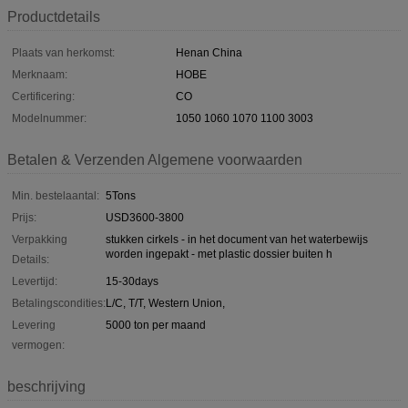
Productdetails
Plaats van herkomst:
Henan China
Merknaam:
HOBE
Certificering:
CO
Modelnummer:
1050 1060 1070 1100 3003
Betalen & Verzenden Algemene voorwaarden
Min. bestelaantal:
5Tons
Prijs:
USD3600-3800
Verpakking
stukken cirkels - in het document van het waterbewijs
worden ingepakt - met plastic dossier buiten h
Details:
Levertijd:
15-30days
Betalingscondities:
L/C, T/T, Western Union,
Levering
5000 ton per maand
vermogen:
beschrijving