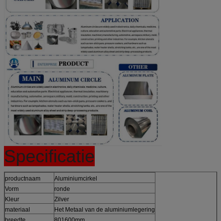
Specificatie
productnaam
Aluminiumcirkel
Vorm
ronde
Kleur
Zilver
materiaal
Het Metaal van de aluminiumlegering
breedte
801600mm