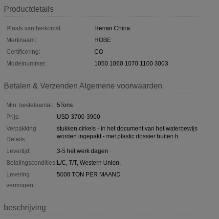
Productdetails
Plaats van herkomst:
Henan China
Merknaam:
HOBE
Certificering:
CO
Modelnummer:
1050 1060 1070 1100 3003
Betalen & Verzenden Algemene voorwaarden
Min. bestelaantal:
5Tons
Prijs:
USD 3700-3900
Verpakking
stukken cirkels - in het document van het waterbewijs
worden ingepakt - met plastic dossier buiten h
Details:
Levertijd:
3-5 het werk dagen
Betalingscondities:
L/C, T/T, Western Union,
Levering
5000 TON PER MAAND
vermogen:
beschrijving