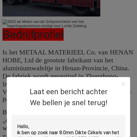
Bedrijfprofiel
Is het METAAL MATERIEEL Co. van HENAN
HOBE, Ltd de grootste fabrikant van het
aluminiumwafeltje in Henan-Provincie, China.
De fabriek wordt gevestigd in Zhonghong-
Industrieterrein, Huiguo-Stad Industrieel het
Laat een bericht achter
Verzamelen zich District, Gongyi-Stad, Henan-
Provincie.
We bellen je snel terug!
Bedrijfpersoneel aan transporteren de
„onafhankelijkheid, het harde werk, het harde
werk, de eerste om uit te blinken, Algemene
zaken,“ de ondernemingsgeest in de snelle