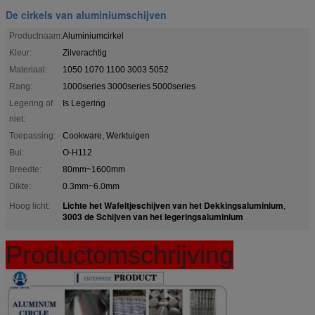
De cirkels van aluminiumschijven
Productnaam:
Aluminiumcirkel
Kleur:
Zilverachtig
Materiaal:
1050 1070 1100 3003 5052
Rang:
1000series 3000series 5000series
Legering of
Is Legering
niet:
Toepassing:
Cookware, Werktuigen
Bui:
O-H112
Breedte:
80mm~1600mm
Dikte:
0.3mm~6.0mm
Lichte het Wafeltjeschijven van het Dekkingsaluminium
Hoog licht:
,
3003 de Schijven van het legeringsaluminium
Productomschrijving