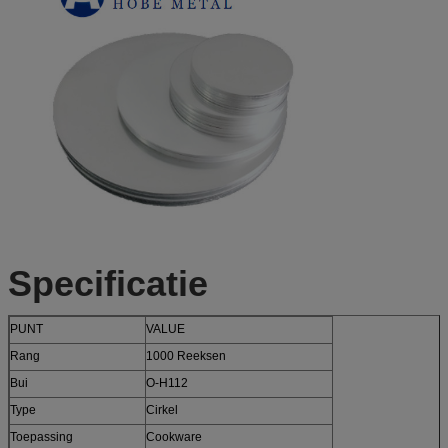
Specificatie
PUNT
VALUE
Rang
1000 Reeksen
Bui
O-H112
Type
Cirkel
Toepassing
Cookware