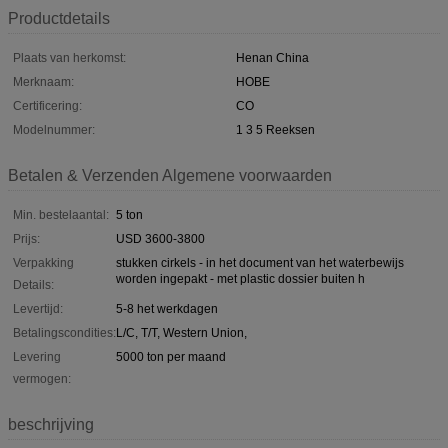
Productdetails
Plaats van herkomst:
Henan China
Merknaam:
HOBE
Certificering:
CO
Modelnummer:
1 3 5 Reeksen
Betalen & Verzenden Algemene voorwaarden
Min. bestelaantal:
5 ton
Prijs:
USD 3600-3800
Verpakking
stukken cirkels - in het document van het waterbewijs
worden ingepakt - met plastic dossier buiten h
Details:
Levertijd:
5-8 het werkdagen
Betalingscondities:
L/C, T/T, Western Union,
Levering
5000 ton per maand
vermogen:
beschrijving