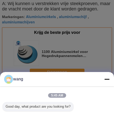
A: Wij kunnen u verstrekken vrije steekproeven, maar
de vracht moet door de klant worden gedragen.
Aluminiumcirkels
aluminiumschijf
Markeringen:
,
,
aluminiumschijven
Krijg de beste prijs voor
1100 Aluminiumcirkel voor
Hogedrukpannenmolen
Gebeëindigde Strook
Doorgaan
wang
De cirkels van aluminiumschijven
Meer
5:45 AM
Good day, what product are you looking for?