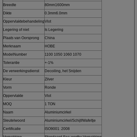
Breedte
80mm1600mm
Dikte
0.3mm6.0mm
Oppervlaktebehandeling
Vlot
Legering of niet
Is Legering
Plaats van Oorsprong
China
Merknaam
HOBE
ModelNumber
1100 1050 1060 1070
Tolerantie
+-1%
De verwerkingsdienst
Decoiling, het Snijden
Kleur
Zilver
Vorm
Ronde
Oppervlakte
Vlot
MOQ
1 TON
Naam
Aluminiumcirkel
Sleutelwoord
Aluminiumcirkel/Schijf/Wafeltje
Certificatie
ISO9001: 2008