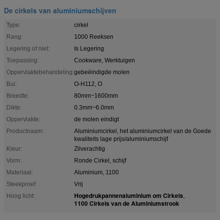
De cirkels van aluminiumschijven
Type:
cirkel
Rang:
1000 Reeksen
Legering of niet:
Is Legering
Toepassing:
Cookware, Werktuigen
Oppervlaktebehandeling:
gebeëindigde molen
Bui:
O-H112, O
Breedte:
80mm~1600mm
Dikte:
0.3mm~6.0mm
Oppervlakte:
de molen eindigt
Productnaam:
Aluminiumcirkel, het aluminiumcirkel van de Goede
kwaliteits lage prijs/aluminiumschijf
Kleur:
Zilverachtig
Vorm:
Ronde Cirkel, schijf
Materiaal:
Aluminium, 1100
Steekproef:
Vrij
Hogedrukpannenaluminium om Cirkels
Hoog licht:
,
1100 Cirkels van de Aluminiumstrook