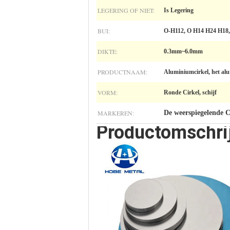
LEGERING OF NIET:
Is Legering
BUI:
O-H112, O H14 H24 H18
DIKTE:
0.3mm~6.0mm
PRODUCTNAAM:
Aluminiumcirkel, het alu
VORM:
Ronde Cirkel, schijf
MARKEREN:
De weerspiegelende 
Productomschri