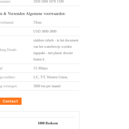
nummer:
1050 1060 1070 1100
en & Verzenden Algemene voorwaarden:
stelaantal:
5Tons
USD 3600-3800
stukken cirkels - in het document
van het waterbewijs worden
king Details:
ingepakt - met plastic dossier
buiten h
jd:
15-30days
gscondities:
L/C, T/T, Western Union,
ng vermogen:
5000 ton per maand
Contact
1000 Reeksen