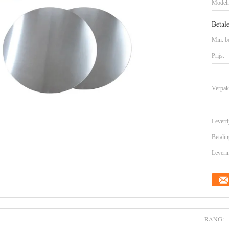
Model
Betal
Min. be
Prijs:
Verpak
Leverti
Betalin
Leveri
RANG: