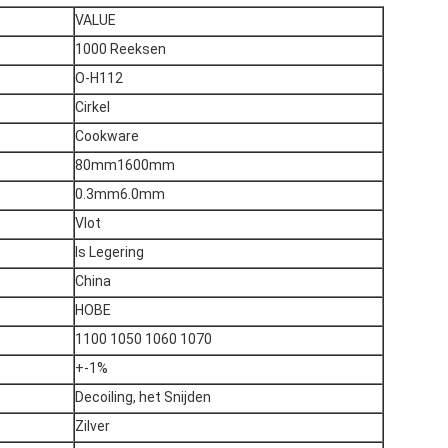
VALUE
1000 Reeksen
O-H112
Cirkel
Cookware
80mm1600mm
0.3mm6.0mm
Vlot
Is Legering
China
HOBE
1100 1050 1060 1070
+-1%
Decoiling, het Snijden
Zilver