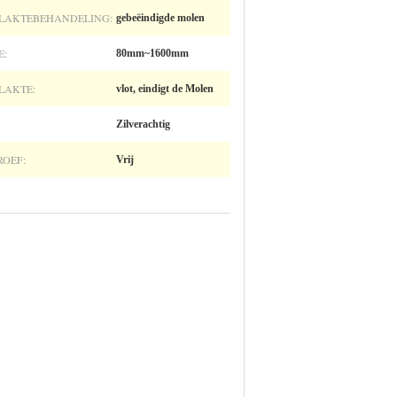
LAKTEBEHANDELING:
gebeëindigde molen
E:
80mm~1600mm
LAKTE:
vlot, eindigt de Molen
Zilverachtig
ROEF:
Vrij