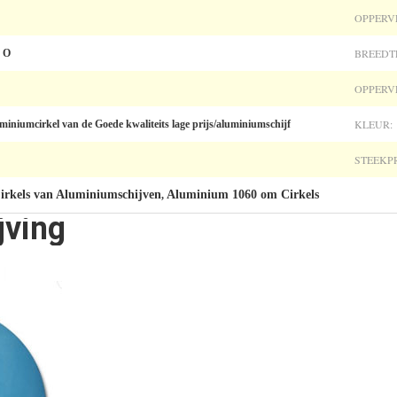
OPPERV
BREEDT
, O
OPPERV
KLEUR:
miniumcirkel van de Goede kwaliteits lage prijs/aluminiumschijf
STEEKP
Cirkels van Aluminiumschijven
Aluminium 1060 om Cirkels
,
jving