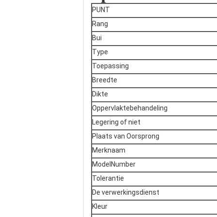
PUNT
Rang
Bui
Type
Toepassing
Breedte
Dikte
Oppervlaktebehandeling
Legering of niet
Plaats van Oorsprong
Merknaam
ModelNumber
Tolerantie
De verwerkingsdienst
Kleur