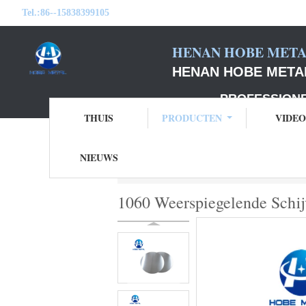
Tel.:
86--15838399105
HENAN HOBE METAL
HENAN HOBE METAL
PROFESSIONELE F
THUIS
PRODUCTEN
VIDEO
NIEUWS
Thuis
Producten
de cirkels van alumini
1060 Weerspiegelende Schi