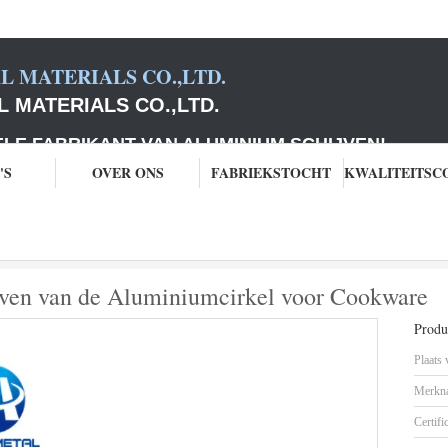
 MATERIALS CO.,LTD.
 MATERIALS CO.,LTD.
ABRIKANT VAN ALUMINIUM SCHIJVEN
!
'S
OVER ONS
FABRIEKSTOCHT
umschijven
1060 Weerspiegelende Schijven van de Aluminiumcirkel voor Co
jven van de Aluminiumcirkel voor Cookware
Produc
Plaats
Merkn
Certifi