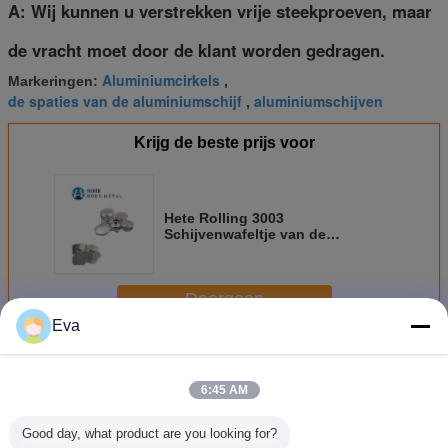
A: Wij kunnen u verstrekken vrije steekproeven, maar
de vracht moet door de klant worden gedragen.
Aluminiumcirkels
Markeringen:
,
de spaties van de aluminiumschijf
aluminiumschijven
,
Krijg de beste prijs voor
Hete Rolling 3003
Schijvenwafeltje van de
Aluminiumcirkel in
Aluminiumblad voor Diepe
Container
Doorgaan
Eva
Aluminium om Cirkel
Meer
6:45 AM
Good day, what product are you looking for?