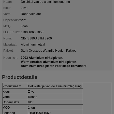
Naam:
De cirkel van de aluminiumlegering
Kleur:
Zilver
Vorm:
Rond Vierkant
Oppervlakte:
Vlot
MOQ:
5 ton
LEGERING:
1100 1060 1050
Norm:
GB/T3880 ASTM B209
Materiaal:
Aluminiummetaal
Pakket:
Sterk Overzees Waardig Houten Pakket
3003 Aluminium cirkelplaten
Hoog licht:
,
Warmgewalste aluminium cirkelplaten
,
Aluminium cirkelplaten voor diepe containers
Productdetails
Productnaam
Het Wafeltje van de aluminiumlegering
Kleur
Zilver
Vorm
Ronde
Oppervlakte
Vlot
MOQ
1 ton
Legering
1100 1050 1060