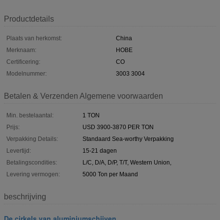
Productdetails
Plaats van herkomst:
China
Merknaam:
HOBE
Certificering:
CO
Modelnummer:
3003 3004
Betalen & Verzenden Algemene voorwaarden
Min. bestelaantal:
1 TON
Prijs:
USD 3900-3870 PER TON
Verpakking Details:
Standaard Sea-worthy Verpakking
Levertijd:
15-21 dagen
Betalingscondities:
L/C, D/A, D/P, T/T, Western Union,
Levering vermogen:
5000 Ton per Maand
beschrijving
De cirkels van aluminiumschijven