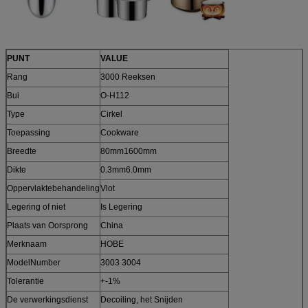
PUNT
VALUE
Rang
3000 Reeksen
Bui
O-H112
Type
Cirkel
Toepassing
Cookware
Breedte
80mm1600mm
Dikte
0.3mm6.0mm
Oppervlaktebehandeling
Vlot
Legering of niet
Is Legering
Plaats van Oorsprong
China
Merknaam
HOBE
ModelNumber
3003 3004
Tolerantie
+-1%
De verwerkingsdienst
Decoiling, het Snijden