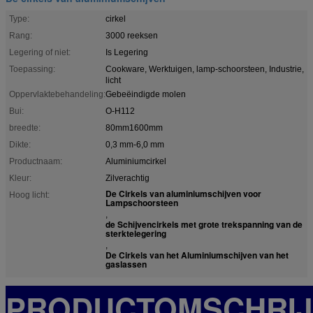
Type:
cirkel
Rang:
3000 reeksen
Legering of niet:
Is Legering
Toepassing:
Cookware, Werktuigen, lamp-schoorsteen, Industrie,
licht
Oppervlaktebehandeling:
Gebeëindigde molen
Bui:
O-H112
breedte:
80mm1600mm
Dikte:
0,3 mm-6,0 mm
Productnaam:
Aluminiumcirkel
Kleur:
Zilverachtig
De Cirkels van aluminiumschijven voor
Hoog licht:
Lampschoorsteen
,
de Schijvencirkels met grote trekspanning van de
sterktelegering
,
De Cirkels van het Aluminiumschijven van het
gaslassen
PRODUCTOMSCHRIJ