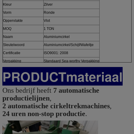
Kleur
Zilver
Vorm
Ronde
Oppervlakte
Vlot
MOQ
1 TON
Naam
Aluminiumcirkel
Sleutelwoord
Aluminiumcirkel/Schijf/Wafeltje
Certificatie
ISO9001: 2008
Verpakking
Standaard Sea-worthy Verpakking
PRODUCTmateriaal
Ons bedrijf heeft
7 automatische
productielijnen
,
2 automatische cirkeltrekmachines
,
24 uren non-stop productie
.