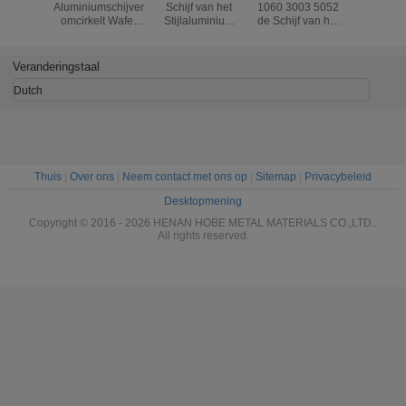
Aluminiumschijven
Schijf van het
1060 3003 5052
de Schijve
omcirkelt Wafer
Stijlaluminium
de Schijf van het
van h
Metal voor
voor Pot de Cirkel
5005
Diktealu
Cookware Pan
van het 1000
Kooktoestelaluminium
voor het
Reeksenblad
Unsti
Veranderingstaal
Dutch
Thuis
|
Over ons
|
Neem contact met ons op
|
Sitemap
|
Privacybeleid
Desktopmening
Copyright © 2016 - 2026 HENAN HOBE METAL MATERIALS CO.,LTD..
All rights reserved.