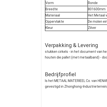
Vorm
Ronde
Breedte
801600mm
Materiaal
Het Metaal 
Oppervlakte
De molen ei
Kleur
Zilver
Verpakking & Levering
stukken cirkels - in het document van h
houten die pallet (met metaalband) - doo
Bedrijfprofiel
Is het METAAL MATERIEEL Co. van HENAN H
gevestigd in Zhonghong-Industrieterrein,