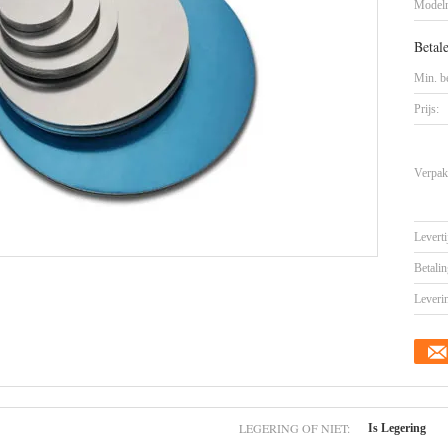
Model
Betal
Min. be
Prijs:
Verpak
Leverti
Betalin
Leveri
LEGERING OF NIET:
Is Legering