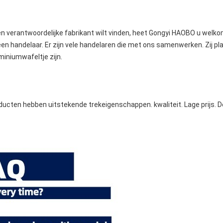
 en verantwoordelijke fabrikant wilt vinden, heet Gongyi HAOBO u welk
 een handelaar. Er zijn vele handelaren die met ons samenwerken. Zij pl
miniumwafeltje zijn.
ten hebben uitstekende trekeigenschappen. kwaliteit. Lage prijs. De d