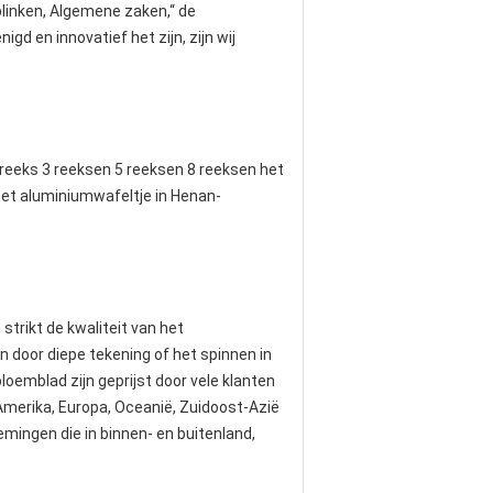
blinken, Algemene zaken,“ de
gd en innovatief het zijn, zijn wij
reeks 3 reeksen 5 reeksen 8 reeksen het
 het aluminiumwafeltje in Henan-
strikt de kwaliteit van het
n door diepe tekening of het spinnen in
oemblad zijn geprijst door vele klanten
Amerika, Europa, Oceanië, Zuidoost-Azië
mingen die in binnen- en buitenland,