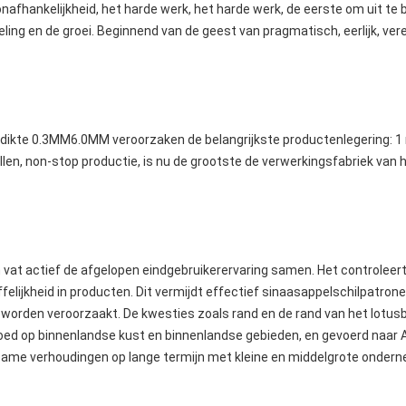
nafhankelijkheid, het harde werk, het harde werk, de eerste om uit te 
ng en de groei. Beginnend van de geest van pragmatisch, eerlijk, vereni
ikte 0.3MM6.0MM veroorzaken de belangrijkste productenlegering: 1 
ollen, non-stop productie, is nu de grootste de verwerkingsfabriek van
n vat actief de afgelopen eindgebruikerervaring samen. Het controleert 
felijkheid in producten. Dit vermijdt effectief sinaasappelschilpatrone
 worden veroorzaakt. De kwesties zoals rand en de rand van het lotusbl
goed op binnenlandse kust en binnenlandse gebieden, en gevoerd naar 
pzame verhoudingen op lange termijn met kleine en middelgrote onderne