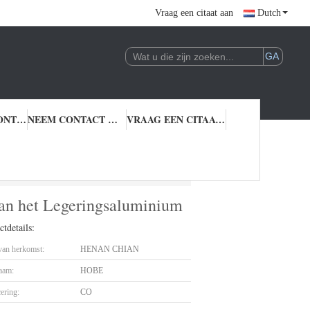
Vraag een citaat aan
Dutch
KWALITEITSCONTROLE
NEEM CONTACT MET ONS OP
VRAAG EEN CITAAT AAN
schijven van het Legeringsaluminium
 van het Legeringsaluminium
tdetails:
 van herkomst:
HENAN CHIAN
aam:
HOBE
cering:
CO