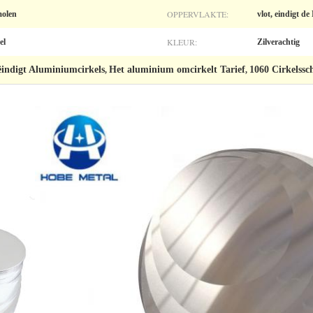
OPPERVLAKTE:
molen
vlot, eindigt de
KLEUR:
el
Zilverachtig
indigt Aluminiumcirkels
Het aluminium omcirkelt Tarief
1060 Cirkelssc
,
,