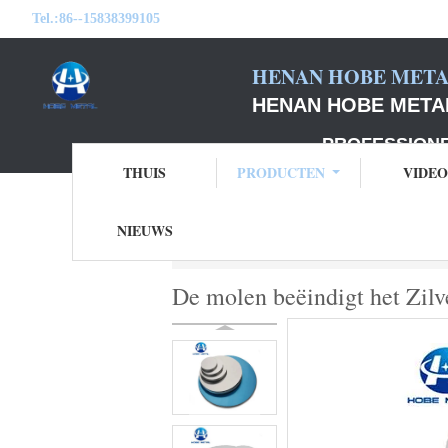
Tel.:
86--15838399105
HENAN HOBE METAL
HENAN HOBE METAL
PROFESSIONELE F
THUIS
PRODUCTEN
VIDEO
NIEUWS
Thuis
Producten
de cirkels van alumini
De molen beëindigt het Zilv