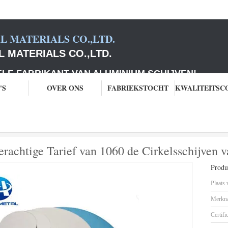
 MATERIALS CO.,LTD.
 MATERIALS CO.,LTD.
ABRIKANT VAN ALUMINIUM SCHIJVEN
!
'S
OVER ONS
FABRIEKSTOCHT
umschijven
De molen beëindigt het Zilverachtige Tarief van 1060 de Cirkels
erachtige Tarief van 1060 de Cirkelsschijven
Produc
Plaats
Merkn
Certifi