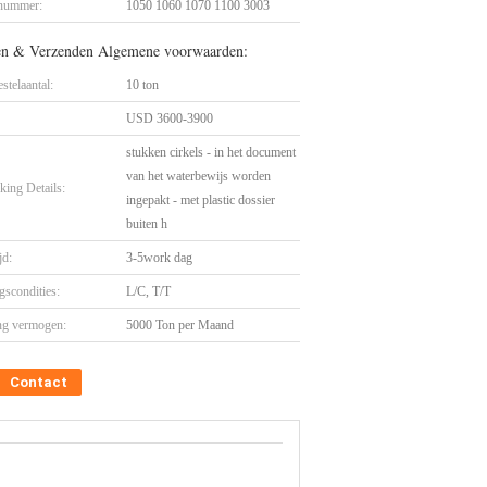
nummer:
1050 1060 1070 1100 3003
en & Verzenden Algemene voorwaarden:
stelaantal:
10 ton
USD 3600-3900
stukken cirkels - in het document
van het waterbewijs worden
king Details:
ingepakt - met plastic dossier
buiten h
jd:
3-5work dag
gscondities:
L/C, T/T
ng vermogen:
5000 Ton per Maand
Contact