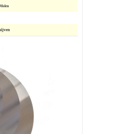
 Molen
hijven