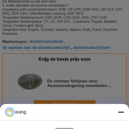
De diktetolerantie is ook zeer klein.
5. welke diensten wij kunnen verstrekken?
Goedgekeurde Leveringstermijnen: FOB, CIF CFR, EXW, FAS, CIP, FCA, CPT,
DEQ, DDP, DDU, Uitdrukkelijke Levering, DAF, DES;
Toegelaten Betalingsmunt: USD, EUR, CAD, AUD, HKD, CNY, CHF;
Toegelaten Betalingstype: T/T, L/C, D/P D/A, , Creditcard, Paypal, Western
Union, Contant geld, Borg;
Gesproken taal: Engels, Chinees, Spaans, Japans, Duits, Frans, Russisch,
Koreaans
Aluminiumcirkels
Markeringen:
,
de spaties van de aluminiumschijf
aluminiumschijven
,
Krijg de beste prijs voor
De scherpe Schijven voor
Aluminiumlegering omcirkelen
1060 Schijfspaties voor Pot
Doorgaan
wang
Aluminium om Cirkel
Meer