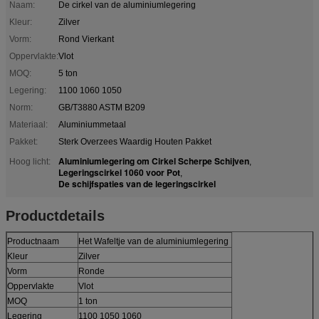
Naam:
De cirkel van de aluminiumlegering
Kleur:
Zilver
Vorm:
Rond Vierkant
Oppervlakte:
Vlot
MOQ:
5 ton
Legering:
1100 1060 1050
Norm:
GB/T3880 ASTM B209
Materiaal:
Aluminiummetaal
Pakket:
Sterk Overzees Waardig Houten Pakket
Aluminiumlegering om Cirkel Scherpe Schijven
Hoog licht:
,
Legeringscirkel 1060 voor Pot
,
De schijfspaties van de legeringscirkel
Productdetails
Productnaam
Het Wafeltje van de aluminiumlegering
Kleur
Zilver
Vorm
Ronde
Oppervlakte
Vlot
MOQ
1 ton
Legering
1100 1050 1060