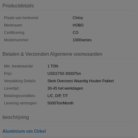
Productdetails
Plaats van herkomst:
China
Merknaam:
HOBO
Certificering:
CO
Modelnummer:
1000series
Betalen & Verzenden Algemene voorwaarden
Min. bestelaantal:
1 TON
Prijs:
USD2750-3000/Ton
Verpakking Details:
Sterk Overzees Waardig Houten Pakket
Levertijd:
30-45 het werkdagen
Betalingscondities:
L/C, D/P, T/T
Levering vermogen:
5000Ton/Month
beschrijving
Aluminium om Cirkel