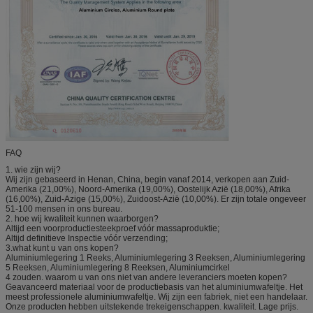
FAQ
1. wie zijn wij?
Wij zijn gebaseerd in Henan, China, begin vanaf 2014, verkopen aan Zuid-
Amerika (21,00%), Noord-Amerika (19,00%), Oostelijk Azië (18,00%), Afrika
(16,00%), Zuid-Azige (15,00%), Zuidoost-Azië (10,00%). Er zijn totale ongeveer
51-100 mensen in ons bureau.
2. hoe wij kwaliteit kunnen waarborgen?
Altijd een voorproductiesteekproef vóór massaproduktie;
Altijd definitieve Inspectie vóór verzending;
3.what kunt u van ons kopen?
Aluminiumlegering 1 Reeks, Aluminiumlegering 3 Reeksen, Aluminiumlegering
5 Reeksen, Aluminiumlegering 8 Reeksen, Aluminiumcirkel
4 zouden. waarom u van ons niet van andere leveranciers moeten kopen?
Geavanceerd materiaal voor de productiebasis van het aluminiumwafeltje. Het
meest professionele aluminiumwafeltje. Wij zijn een fabriek, niet een handelaar.
Onze producten hebben uitstekende trekeigenschappen. kwaliteit. Lage prijs.