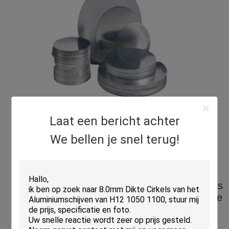
Wij controleren strikt het productproces
Laat een bericht achter
van aluminiumplaat (met inbegrip van
We bellen je snel terug!
rond/cirkel/vierkant/rechthoekig), door de
bepaling van de legeringssamenstelling,
het smelten procesoptimalisering,
homogenisatiethermische behandeling en
het rollen procestest. De productprestaties
zijn vergelijkbaar met dat van buitenlandse
materialen, die aan de behoeften van
gebruikers voldoen, vooral