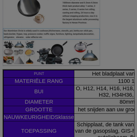
Het bladplaat van 
PUNT
MATERIËLE RANG
1100 1
O, H12, H14, H16, H18, 
BUI
H32, H34H36, 
DIAMETER
80mm
GROOTTE
het snijden aan uw groo
NAUWKEURIGHEIDSklasse
Schipplaat, de tank van 
TOEPASSING
van de gasopslag, GIS-hu