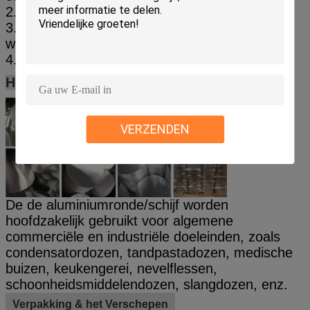
2. Snelle levertijd, volgens klantenvereisten
3. Professionele productie van koudgewalste,
warmgewalste aluminiumringen
4. Kunt u een kleine proeforde leveren
Het product toont:
VERZENDEN
De de aluminiumronde/schijf worden
hoofdzakelijk gebruikt voor algemene
commerciële en industriële doeleinden, zoals
condensatordozen, tandpastadozen, medische
buizen, keukengerei, nevelflessen,
schoonheidsmiddelendozen, slangdozen, enz.
Verpakking & het Verschepen