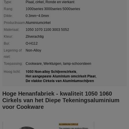
Type:
Plaat, cirkel, Ronde en vierkant
Rang:
1000series 3000series 5000series
Dikte:
0.3mm~4.0mm
Productnaam:
Aluminiumcirkel
Materiaal:
1050 1070 1100 3003 5052
Kleur:
Zilverachtig
Bui:
O-H112
Legering of
Non-Alloy
niet:
Toepassing:
Cookware, Werktuigen, lamp-schoorsteen
1050 Non-alloy Schijvencirkels
Hoog licht:
,
Het aangepaste Aluminium omcirkelt Plaat
,
De vlakke Cirkels van Aluminiumschijven
Hoge Henanfabriek - kwaliteit 1050 1060
Cirkels van het Diepe Tekeningsaluminium
voor Cookware