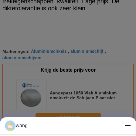
trekeigenschappen. kwaliteit. Lage prijs. De
diktetolerantie is ook zeer klein.
Aluminiumcirkels
aluminiumschijf
Markeringen:
,
,
aluminiumschijven
Krijg de beste prijs voor
Aangepast 1050 Vlak Aluminium
omcirkelt de Schijven Plaat niet
Legering voor Cookware
Doorgaan
wang
De cirkels van aluminiumschijven
Meer