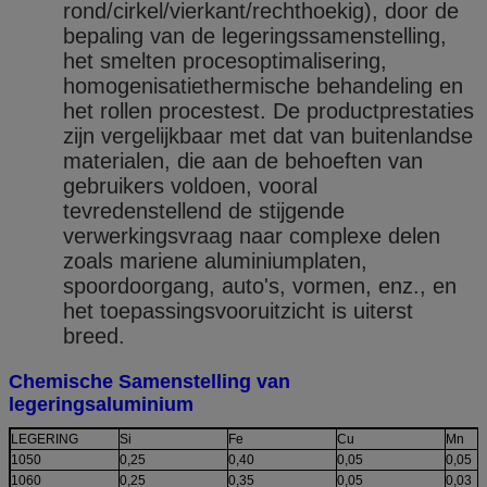
rond/cirkel/vierkant/rechthoekig), door de
bepaling van de legeringssamenstelling,
het smelten procesoptimalisering,
homogenisatiethermische behandeling en
het rollen procestest. De productprestaties
zijn vergelijkbaar met dat van buitenlandse
materialen, die aan de behoeften van
gebruikers voldoen, vooral
tevredenstellend de stijgende
verwerkingsvraag naar complexe delen
zoals mariene aluminiumplaten,
spoordoorgang, auto's, vormen, enz., en
het toepassingsvooruitzicht is uiterst
breed.
Chemische Samenstelling van
legeringsaluminium
LEGERING
Si
Fe
Cu
Mn
1050
0,25
0,40
0,05
0,05
1060
0,25
0,35
0,05
0,03