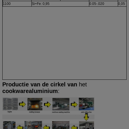
1100
Si+Fe: 0,95
0.05-.020
0,05
Productie van
de cirkel van
het
cookwarealuminium
: