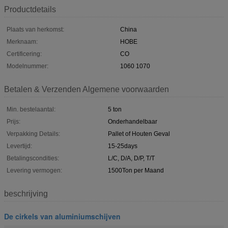
Productdetails
Plaats van herkomst:
China
Merknaam:
HOBE
Certificering:
CO
Modelnummer:
1060 1070
Betalen & Verzenden Algemene voorwaarden
Min. bestelaantal:
5 ton
Prijs:
Onderhandelbaar
Verpakking Details:
Pallet of Houten Geval
Levertijd:
15-25days
Betalingscondities:
L/C, D/A, D/P, T/T
Levering vermogen:
1500Ton per Maand
beschrijving
De cirkels van aluminiumschijven