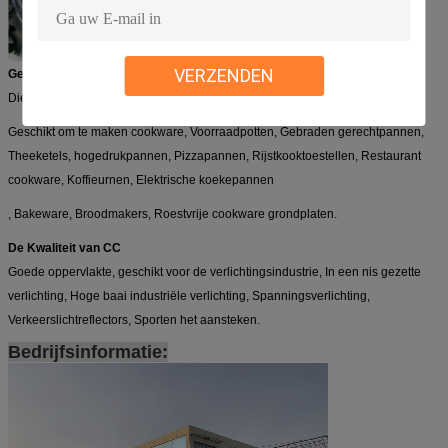
VERZENDEN
Gelijkstroom-Kwaliteit
Diepe tekeningskwaliteit.
Geschikt om te maken cookware, Voorraadpotten, Gebraden gerechtpannen,
Theeketels,
hogedrukpannen, Pizzapannen,
Rijstkooktoestellen,
Restaurant
cookware,
Koffieurnen, Elektrische koekepannen
, Bakeware, Broodmakers
,
Roestvrije cookware grondplaten.
De Kwaliteit van CC
Goede oppervlakte, geschikt voor de verlichtingsindustrie,
In een nis gezette
verlichting, Hoge baai industriële verlichting, Spanningsverlichting,
Verkeerslichtreflectors,
Sporten het aansteken.
Bedrijfsinformatie: