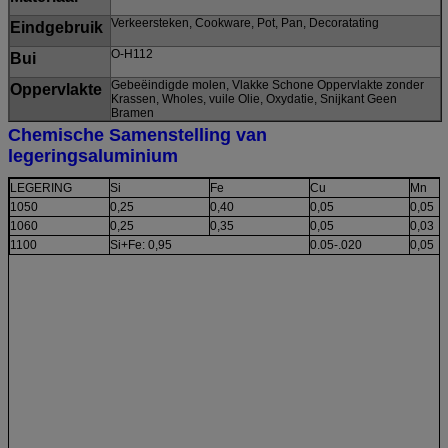
Verkeersteken, Cookware, Pot, Pan, Decoratating
Eindgebruik
O-H112
Bui
Gebeëindigde molen, Vlakke Schone Oppervlakte zonder
Oppervlakte
Krassen, Wholes, vuile Olie, Oxydatie, Snijkant Geen
Bramen
Chemische Samenstelling van
legeringsaluminium
LEGERING
Si
Fe
Cu
Mn
1050
0,25
0,40
0,05
0,05
1060
0,25
0,35
0,05
0,03
1100
Si+Fe: 0,95
0.05-.020
0,05