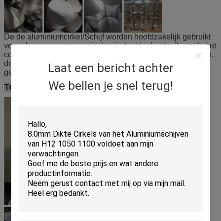
De de aluminiumcirkel/Schijf worden hoofdzakelijk gebruikt
voor algemeen commercieel en industrieel gebruik, zoals het
condensatorgeval, het tandpastageval, de medische buizen,
de keukenwaren, de nevelfles, kosmetisch geval en het
Laat een bericht achter
geval enz. van de lijmbuis.
We bellen je snel terug!
Toepassing: