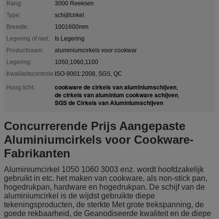
Rang:
3000 Reeksen
Type:
schijf/cirkel
Breedte:
1001600mm
Legering of niet:
Is Legering
Productnaam:
aluminiumcirkels voor cookwar
Legering:
1050,1060,1100
Kwaliteitscontrole:
ISO-9001:2008, SGS, QC
cookware de cirkels van aluminiumschijven
Hoog licht:
,
de cirkels van aluminium cookware schijven
,
SGS de Cirkels van Aluminiumschijven
Concurrerende Prijs Aangepaste
Aluminiumcirkels voor Cookware-
Fabrikanten
Aluminiumcirkel 1050 1060 3003 enz. wordt hoofdzakelijk
gebruikt in etc. het maken van cookware, als non-stick pan,
hogedrukpan, hardware en hogedrukpan. De schijf van de
aluminiumcirkel is de wijdst gebruikte diepe
tekeningsproducten, de sterkte Met grote trekspanning, de
goede rekbaarheid, de Geanodiseerde kwaliteit en de diepe