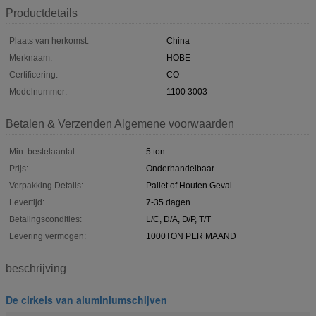
Productdetails
Plaats van herkomst:
China
Merknaam:
HOBE
Certificering:
CO
Modelnummer:
1100 3003
Betalen & Verzenden Algemene voorwaarden
Min. bestelaantal:
5 ton
Prijs:
Onderhandelbaar
Verpakking Details:
Pallet of Houten Geval
Levertijd:
7-35 dagen
Betalingscondities:
L/C, D/A, D/P, T/T
Levering vermogen:
1000TON PER MAAND
beschrijving
De cirkels van aluminiumschijven