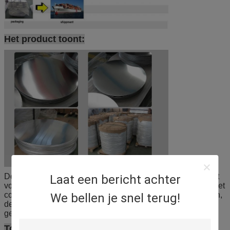
Het product toont:
De de aluminiumcirkel/Schijf worden hoofdzakelijk gebruikt
Laat een bericht achter
voor algemeen commercieel en industrieel gebruik, zoals het
condensatorgeval, het tandpastageval, de medische buizen,
We bellen je snel terug!
de keukenwaren, de nevelfles, kosmetisch geval en het
geval enz. van de lijmbuis.
Toepassing: