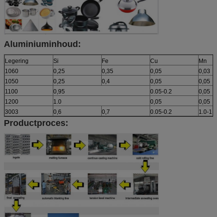
Aluminiuminhoud:
Legering
Si
Fe
Cu
Mn
1060
0,25
0,35
0,05
0,03
1050
0,25
0,4
0,05
0,05
1100
0,95
0.05-0.2
0,05
1200
1.0
0,05
0,05
3003
0,6
0,7
0.05-0.2
1.0-1.5
Productproces: