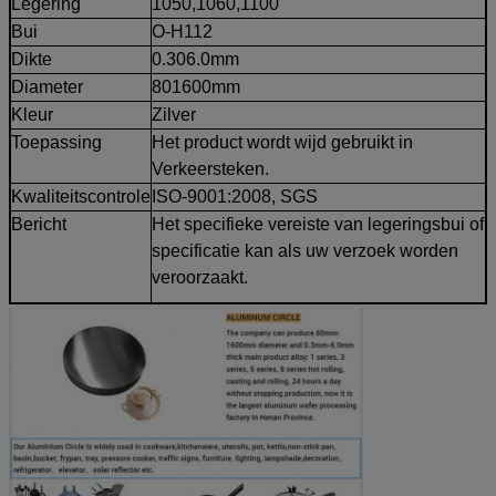
Legering
1050,1060,1100
Bui
O-H112
Dikte
0.306.0mm
Diameter
801600mm
Kleur
Zilver
Toepassing
Het product wordt wijd gebruikt in
Verkeersteken.
Kwaliteitscontrole
ISO-9001:2008, SGS
Bericht
Het specifieke vereiste van legeringsbui of
specificatie kan als uw verzoek worden
veroorzaakt.