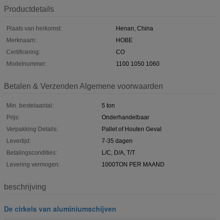
Productdetails
Plaats van herkomst:
Henan, China
Merknaam:
HOBE
Certificering:
CO
Modelnummer:
1100 1050 1060
Betalen & Verzenden Algemene voorwaarden
Min. bestelaantal:
5 ton
Prijs:
Onderhandelbaar
Verpakking Details:
Pallet of Houten Geval
Levertijd:
7-35 dagen
Betalingscondities:
L/C, D/A, T/T
Levering vermogen:
1000TON PER MAAND
beschrijving
De cirkels van aluminiumschijven