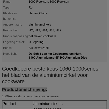
Rang:
1000 Reeksen, 3000 Reeksen
Type:
Rol
Plaats van
Henan, China
herkomst:
Andere naam:
aluminiumcirkels
Productbui:
HO, H12, H14, H18, H22
Producttoepassing:
het maken cookware
Legering of niet:
Is Legering
Bericht:
Als uw verzoek
De Schijf van het Cookwarealuminium
Hoog licht:
,
1100 Aluminiumschijf
HO Aluminium Disc
,
Goedkopere beste keus 1060 1000series-
het blad van de aluminiumcirkel voor
cookware
Productomschrijving:
1000series aluminiumcirkel voor cookware
Product
aluminiumcirkels