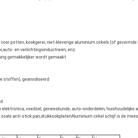
oor potten, kookgerei, niet-kleverige aluminium cirkels (of gevormde 
auto- en verlichtingsindustrieën, enz.
ening gemakkelijker wordt gemaakt
e stoffen), geanodiseerd
id
in elektronica, voedsel, geneeskunde, auto-onderdelen, huishoudelijke
 zoals anti-stick pan,drukkookplatenAluminium cirkel schijf is de mee