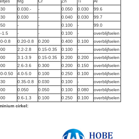
eltjes
Mg
Cr
Zn
Ti
Al
030
0.030.-
-
0.050
0.030
99.6
030
0.030
-
0.040
0.030
99.7
050
-
-
0.100
-
99.0
0-1.5
-
-
0.100
-
overblijfselen
30-0.8
0.20-0.8
0.200
0.400
0.100
overblijfselen
100
2.2-2.8
0.15-0.35
0.100
-
overblijfselen
100
3.1-3.9
0.15-0.35
0.200
0.200
overblijfselen
500
2.6-3.6
0.300
0.200
0.150
overblijfselen
20-0.50
4.0-5.0
0.100
0.250
0.100
overblijfselen
030
0.35-0.8
0.030
0.100
-
overblijfselen
200
0.050
0.050
0.100
0.080
overblijfselen
100
0.6-1.3
0.100
0.250
0.100
overblijfselen
inium cirkel: