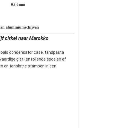
0.3-6 mm
van aluminiumschijven
jf cirkel naar Marokko
 zoals condensator case, tandpasta
aardige giet- en rollende spoelen of
ien en tenslotte stampen in een