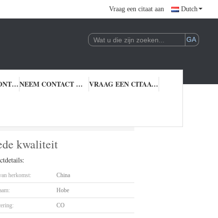
Vraag een citaat aan
Dutch
KWALITEITSCONTROLE
NEEM CONTACT MET ONS OP
VRAAG EEN CITAAT AAN
 lage prijs goede kwaliteit
de kwaliteit
tdetails:
 van herkomst:
China
aam:
Hobe
cering:
CO