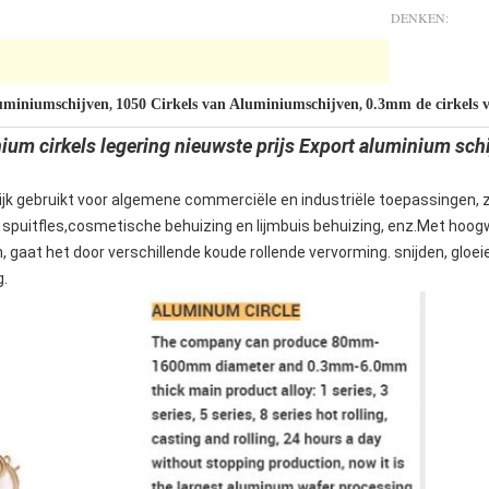
DENKEN:
luminiumschijven
1050 Cirkels van Aluminiumschijven
0.3mm de cirkels 
,
,
ium cirkels legering nieuwste prijs Export aluminium schi
ijk gebruikt voor algemene commerciële en industriële toepassingen,
 spuitfles,cosmetische behuizing en lijmbuis behuizing, enz.Met hoogw
gaat het door verschillende koude rollende vervorming. snijden, gloe
g.