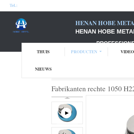
Tel.:
HENAN HOBE METAL
HENAN HOBE METAL
PROFESSIONELE F
THUIS
PRODUCTEN
VIDEO
NIEUWS
Thuis
Producten
De Cirkels van het Co
Fabrikanten rechte 1050 H22