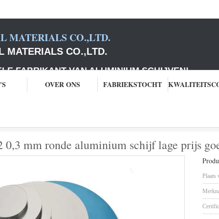
 MATERIALS CO.,LTD.
 MATERIALS CO.,LTD.
ABRIKANT VAN ALUMINIUM SCHIJVEN
!
'S
OVER ONS
FABRIEKSTOCHT
okwarealuminium
Fabrikanten rechte 1050 H22 0,3 mm ronde aluminium schijf
 0,3 mm ronde aluminium schijf lage prijs goe
Produc
Plaats
Merkn
Certifi