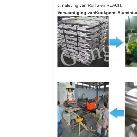
c. naleving van RoHS en REACH.
Vervaardiging van
Kookgerei Aluminium