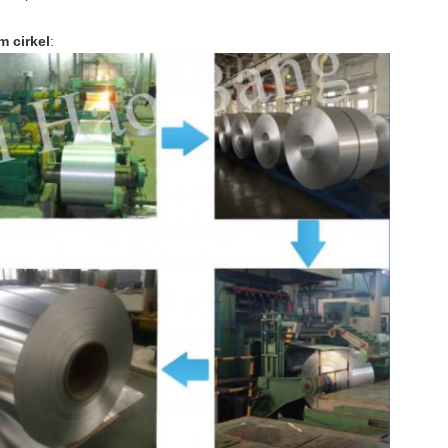
 cirkel
: