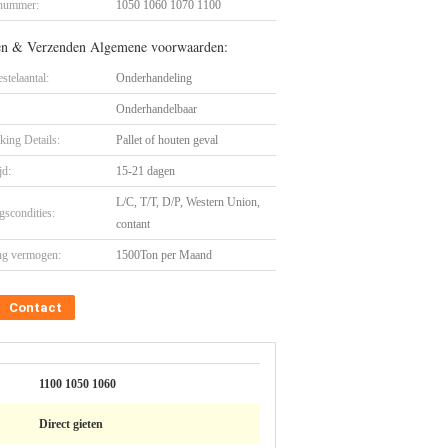
nummer:
1050 1060 1070 1100
en & Verzenden Algemene voorwaarden:
stelaantal:
Onderhandeling
Onderhandelbaar
king Details:
Pallet of houten geval
jd:
15-21 dagen
L/C, T/T, D/P, Western Union,
gscondities:
contant
ng vermogen:
1500Ton per Maand
Contact
1100 1050 1060
Direct gieten