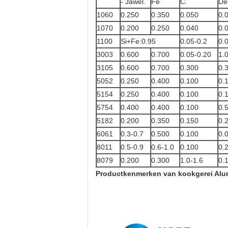
- Jawel.
Fe
C.
De
1060
0.250
0.350
0.050
0.
1070
0.200
0.250
0.040
0.
1100
Si+Fe:0.95
0.05-0.2
0.
3003
0.600
0.700
0.05-0.20
1.
3105
0.600
0.700
0.300
0.
5052
0.250
0.400
0.100
0.
5154
0.250
0.400
0.100
0.
5754
0.400
0.400
0.100
0.
5182
0.200
0.350
0.150
0.
6061
0.3-0.7
0.500
0.100
0.
8011
0.5-0.9
0.6-1.0
0.100
0.
8079
0.200
0.300
1.0-1.6
0.
Productkenmerken van kookgerei Alum