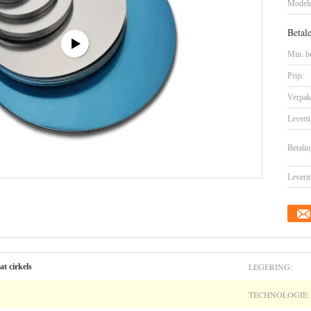
Model
Betal
Min. be
Prijs:
Verpak
Leverti
Betalin
Leveri
LEGERING:
t cirkels
TECHNOLOGIE: