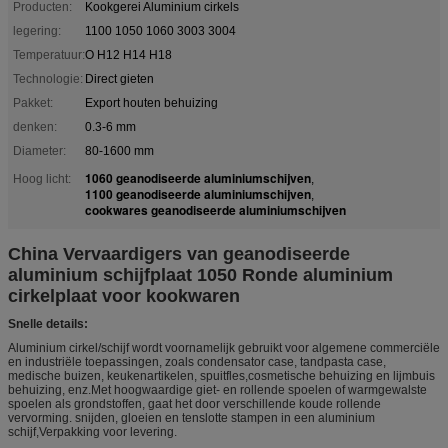
Producten:
Kookgerei Aluminium cirkels
legering:
1100 1050 1060 3003 3004
Temperatuur:
O H12 H14 H18
Technologie:
Direct gieten
Pakket:
Export houten behuizing
denken:
0.3-6 mm
Diameter:
80-1600 mm
1060 geanodiseerde aluminiumschijven
Hoog licht:
,
1100 geanodiseerde aluminiumschijven
,
cookwares geanodiseerde aluminiumschijven
China Vervaardigers van geanodiseerde
aluminium schijfplaat 1050 Ronde aluminium
cirkelplaat voor kookwaren
Snelle details:
Aluminium cirkel/schijf wordt voornamelijk gebruikt voor algemene commerciële
en industriële toepassingen, zoals condensator case, tandpasta case,
medische buizen, keukenartikelen, spuitfles,cosmetische behuizing en lijmbuis
behuizing, enz.Met hoogwaardige giet- en rollende spoelen of warmgewalste
spoelen als grondstoffen, gaat het door verschillende koude rollende
vervorming. snijden, gloeien en tenslotte stampen in een aluminium
schijf,Verpakking voor levering.