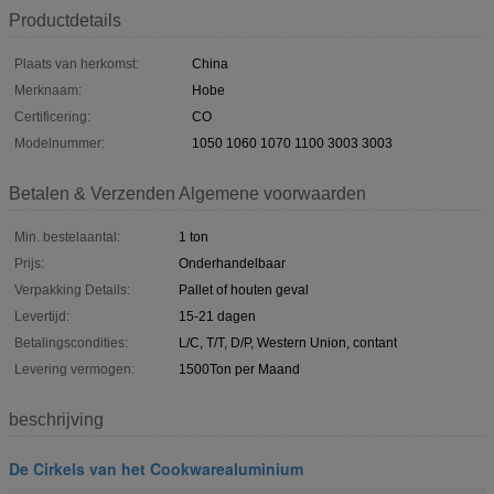
Productdetails
Plaats van herkomst:
China
Merknaam:
Hobe
Certificering:
CO
Modelnummer:
1050 1060 1070 1100 3003 3003
Betalen & Verzenden Algemene voorwaarden
Min. bestelaantal:
1 ton
Prijs:
Onderhandelbaar
Verpakking Details:
Pallet of houten geval
Levertijd:
15-21 dagen
Betalingscondities:
L/C, T/T, D/P, Western Union, contant
Levering vermogen:
1500Ton per Maand
beschrijving
De Cirkels van het Cookwarealuminium