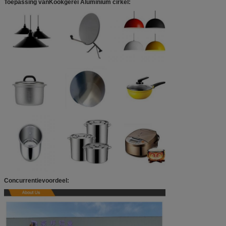
Toepassing van
Kookgerei Aluminium cirkel
:
Concurrentievoordeel: