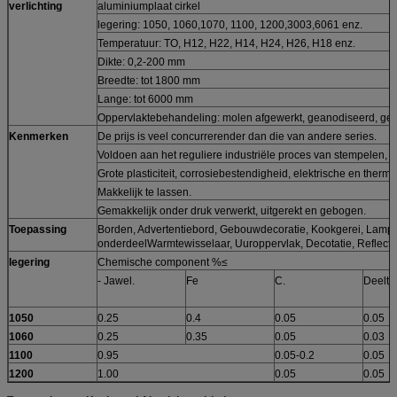
verlichting
aluminiumplaat cirkel
legering: 1050, 1060,1070, 1100, 1200,3003,6061 enz.
Temperatuur: TO, H12, H22, H14, H24, H26, H18 enz.
Dikte: 0,2-200 mm
Breedte: tot 1800 mm
Lange: tot 6000 mm
Oppervlaktebehandeling: molen afgewerkt, geanodiseerd, gep
Kenmerken
De prijs is veel concurrerender dan die van andere series.
Voldoen aan het reguliere industriële proces van stempelen, 
Grote plasticiteit, corrosiebestendigheid, elektrische en therm
Makkelijk te lassen.
Gemakkelijk onder druk verwerkt, uitgerekt en gebogen.
Toepassing
Borden, Advertentiebord, Gebouwdecoratie, Kookgerei, Lamph
onderdeelWarmtewisselaar, Uuroppervlak, Decotatie, Reflectie
legering
Chemische component %≤
- Jawel.
Fe
C.
Deeltj
1050
0.25
0.4
0.05
0.05
1060
0.25
0.35
0.05
0.03
1100
0.95
0.05-0.2
0.05
1200
1.00
0.05
0.05