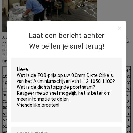
Laat een bericht achter
Aluminium cirkels worden veel gebruikt in elektronica, voedsel, geneeskunde,
auto-onderdelen, huishoudelijke apparaten, machinefabricage, gietwerk, bouw
We bellen je snel terug!
en drukwerk, vooral voor kookgerei, zoals anti-stick
pan,drukkookplatenAluminium cirkel schijf is de meest gebruikte diep
trekproducten van aluminium legering strip.
Chemische samenstelling
- Jawel.
Fe
C.
Deeltj
1060
0.250
0.350
0.050
0.030
1070
0.200
0.250
0.040
0.030
1100
Si+Fe:0.95
0.05-0.2
0.050
3003
0.600
0.700
0.05-0.20
1.0-1.5
3105
0.600
0.700
0.300
0.30-0
5052
0.250
0.400
0.100
0.100
5154
0.250
0.400
0.100
0.100
5754
0.400
0.400
0.100
0.500
5182
0.200
0.350
0.150
0.20-0
6061
0.3-0.7
0.500
0.100
0.030