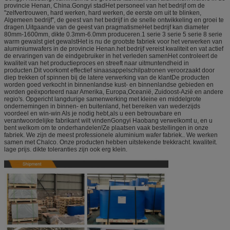
provincie Henan, China.Gongyi stadHet personeel van het bedrijf om de
"zelfvertrouwen, hard werken, hard werken, de eerste om uit te blinken,
Algemeen bedrijf", de geest van het bedrijf in de snelle ontwikkeling en groei te
dragen.Uitgaande van de geest van pragmatismeHet bedrijf kan diameter
80mm-1600mm, dikte 0.3mm-6.0mm produceren.1 serie 3 serie 5 serie 8 serie
warm gewalst giet gewalstHet is nu de grootste fabriek voor het verwerken van
aluminiumwafers in de provincie Henan.het bedrijf vereist kwaliteit en vat actief
de ervaringen van de eindgebruiker in het verleden samenHet controleert de
kwaliteit van het productieproces en streeft naar uitmuntendheid in
producten.Dit voorkomt effectief sinaasappelschilpatronen veroorzaakt door
diep trekken of spinnen bij de latere verwerking van de klantDe producten
worden goed verkocht in binnenlandse kust- en binnenlandse gebieden en
worden geëxporteerd naar Amerika, Europa,Oceanië, Zuidoost-Azië en andere
regio's. Opgericht langdurige samenwerking met kleine en middelgrote
ondernemingen in binnen- en buitenland, het bereiken van wederzijds
voordeel en win-win Als je nodig hebt,als u een betrouwbare en
verantwoordelijke fabrikant wilt vindenGongyi Haobang verwelkomt u, en u
bent welkom om te onderhandelen!Ze plaatsen vaak bestellingen in onze
fabriek. We zijn de meest professionele aluminium wafer fabriek.. We werken
samen met Chalco. Onze producten hebben uitstekende trekkracht. kwaliteit.
lage prijs. dikte toleranties zijn ook erg klein.