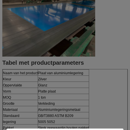
Tabel met productparameters
Naam van het product
Plaat van aluminiumlegering
Kleur
Zilver
Oppervlakte
Glanz
Vorm
Platte plaat
MOQ
1 ton
Grootte
Verkleding
Materiaal
Aluminiumlegeringsmetaal
Standaard
GB/T3880 ASTM B209
legering
5005 5052
Pakket
Sterk zeewaardig houten pakket