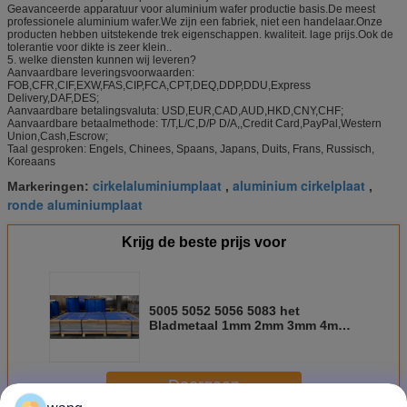
Geavanceerde apparatuur voor aluminium wafer productie basis.De meest
professionele aluminium wafer.We zijn een fabriek, niet een handelaar.Onze
producten hebben uitstekende trek eigenschappen. kwaliteit. lage prijs.Ook de
tolerantie voor dikte is zeer klein..
5. welke diensten kunnen wij leveren?
Aanvaardbare leveringsvoorwaarden:
FOB,CFR,CIF,EXW,FAS,CIP,FCA,CPT,DEQ,DDP,DDU,Express
Delivery,DAF,DES;
Aanvaardbare betalingsvaluta: USD,EUR,CAD,AUD,HKD,CNY,CHF;
Aanvaardbare betaalmethode: T/T,L/C,D/P D/A,,Credit Card,PayPal,Western
Union,Cash,Escrow;
Taal gesproken: Engels, Chinees, Spaans, Japans, Duits, Frans, Russisch,
Koreaans
cirkelaluminiumplaat
aluminium cirkelplaat
Markeringen:
,
,
ronde aluminiumplaat
Krijg de beste prijs voor
5005 5052 5056 5083 het
Bladmetaal 1mm 2mm 3mm 4mm
van de Aluminiumlegering
Doorgaan