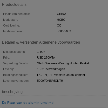
Productdetails
Plaats van herkomst:
CHINA
Merknaam:
HOBO
Certificering:
CO
Modelnummer:
5005 5052
Betalen & Verzenden Algemene voorwaarden
Min. bestelaantal:
1 TON
Prijs:
USD 2700/Ton
Verpakking Details:
Sterk Overzees Waardig Houten Pakket
Levertijd:
15-21 het werkdagen
Betalingscondities:
L/C, T/T, D/P, Western Union, contant
Levering vermogen:
5000TONS/MONTH
beschrijving
De Plaat van de aluminiumcirkel