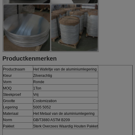
Productkenmerken
Productnaam
Het Wafeltje van de aluminiumlegering
Kleur
Zilverachtig
Vorm
Ronde
MOQ
1Ton
Steekproef
Vrij
Grootte
Costomization
Legering
5005 5052
Materiaal
Het Metaal van de aluminiumlegering
Norm
GB/T3880 ASTM B209
Pakket
Sterk Overzees Waardig Houten Pakket