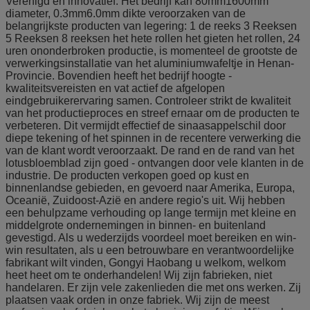
Verenigd en innovatief. Het bedrijf kan 80mm1600mm
diameter, 0.3mm6.0mm dikte veroorzaken van de
belangrijkste producten van legering: 1 de reeks 3 Reeksen
5 Reeksen 8 reeksen het hete rollen het gieten het rollen, 24
uren ononderbroken productie, is momenteel de grootste de
verwerkingsinstallatie van het aluminiumwafeltje in Henan-
Provincie. Bovendien heeft het bedrijf hoogte -
kwaliteitsvereisten en vat actief de afgelopen
eindgebruikerervaring samen. Controleer strikt de kwaliteit
van het productieproces en streef ernaar om de producten te
verbeteren. Dit vermijdt effectief de sinaasappelschil door
diepe tekening of het spinnen in de recentere verwerking die
van de klant wordt veroorzaakt. De rand en de rand van het
lotusbloemblad zijn goed - ontvangen door vele klanten in de
industrie. De producten verkopen goed op kust en
binnenlandse gebieden, en gevoerd naar Amerika, Europa,
Oceanië, Zuidoost-Azië en andere regio's uit. Wij hebben
een behulpzame verhouding op lange termijn met kleine en
middelgrote ondernemingen in binnen- en buitenland
gevestigd. Als u wederzijds voordeel moet bereiken en win-
win resultaten, als u een betrouwbare en verantwoordelijke
fabrikant wilt vinden, Gongyi Haobang u welkom, welkom
heet heet om te onderhandelen! Wij zijn fabrieken, niet
handelaren. Er zijn vele zakenlieden die met ons werken. Zij
plaatsen vaak orden in onze fabriek. Wij zijn de meest