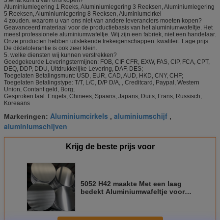
3.what kunt u van ons kopen?
Aluminiumlegering 1 Reeks, Aluminiumlegering 3 Reeksen, Aluminiumlegering
5 Reeksen, Aluminiumlegering 8 Reeksen, Aluminiumcirkel
4 zouden. waarom u van ons niet van andere leveranciers moeten kopen?
Geavanceerd materiaal voor de productiebasis van het aluminiumwafeltje. Het
meest professionele aluminiumwafeltje. Wij zijn een fabriek, niet een handelaar.
Onze producten hebben uitstekende trekeigenschappen. kwaliteit. Lage prijs.
De diktetolerantie is ook zeer klein.
5. welke diensten wij kunnen verstrekken?
Goedgekeurde Leveringstermijnen: FOB, CIF CFR, EXW, FAS, CIP, FCA, CPT,
DEQ, DDP, DDU, Uitdrukkelijke Levering, DAF, DES;
Toegelaten Betalingsmunt: USD, EUR, CAD, AUD, HKD, CNY, CHF;
Toegelaten Betalingstype: T/T, L/C, D/P D/A, , Creditcard, Paypal, Western
Union, Contant geld, Borg;
Gesproken taal: Engels, Chinees, Spaans, Japans, Duits, Frans, Russisch,
Koreaans
Aluminiumcirkels
aluminiumschijf
Markeringen:
,
,
aluminiumschijven
Krijg de beste prijs voor
5052 H42 maakte Met een laag
bedekt Aluminiumwafeltje voor
Architecturale Decoratie aan