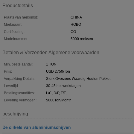
Productdetails
Plaats van herkomst:
CHINA
Merknaam:
HOBO
Certificering:
CO
Modelnummer:
5000 reeksen
Betalen & Verzenden Algemene voorwaarden
Min. bestelaantal:
1 TON
Prijs:
USD 2750/Ton
Verpakking Details:
Sterk Overzees Waardig Houten Pakket
Levertijd:
30-45 het werkdagen
Betalingscondities:
L/C, D/P, T/T,
Levering vermogen:
5000Ton/Month
beschrijving
De cirkels van aluminiumschijven