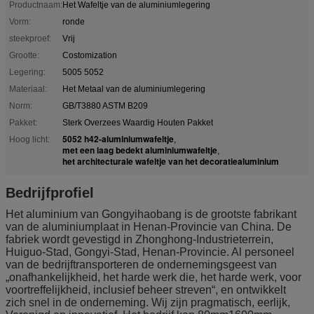
Productnaam:
Het Wafeltje van de aluminiumlegering
Vorm:
ronde
steekproef:
Vrij
Grootte:
Costomization
Legering:
5005 5052
Materiaal:
Het Metaal van de aluminiumlegering
Norm:
GB/T3880 ASTM B209
Pakket:
Sterk Overzees Waardig Houten Pakket
5052 h42-aluminiumwafeltje
Hoog licht:
,
met een laag bedekt aluminiumwafeltje
,
het architecturale wafeltje van het decoratiealuminium
Bedrijfprofiel
Het aluminium van Gongyihaobang is de grootste fabrikant
van de aluminiumplaat in Henan-Provincie van China. De
fabriek wordt gevestigd in Zhonghong-Industrieterrein,
Huiguo-Stad, Gongyi-Stad, Henan-Provincie. Al personeel
van de bedrijftransporteren de ondernemingsgeest van
„onafhankelijkheid, het harde werk die, het harde werk, voor
voortreffelijkheid, inclusief beheer streven“, en ontwikkelt
zich snel in de onderneming. Wij zijn pragmatisch, eerlijk,