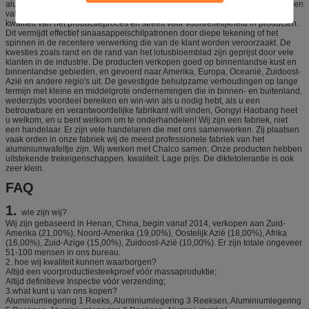
aluminiumwafeltje in Henan-Provincie. Bovendien vereist het bedrijf kwaliteit en
vat actief de afgelopen eindgebruikerervaring samen. Het controleert strikt de
kwaliteit van het productieproces en streeft voor voortreffelijkheid in producten.
Dit vermijdt effectief sinaasappelschilpatronen door diepe tekening of het
spinnen in de recentere verwerking die van de klant worden veroorzaakt. De
kwesties zoals rand en de rand van het lotusbloemblad zijn geprijst door vele
klanten in de industrie. De producten verkopen goed op binnenlandse kust en
binnenlandse gebieden, en gevoerd naar Amerika, Europa, Oceanië, Zuidoost-
Azië en andere regio's uit. De gevestigde behulpzame verhoudingen op lange
termijn met kleine en middelgrote ondernemingen die in binnen- en buitenland,
wederzijds voordeel bereiken en win-win als u nodig hebt, als u een
betrouwbare en verantwoordelijke fabrikant wilt vinden, Gongyi Haobang heet
u welkom, en u bent welkom om te onderhandelen! Wij zijn een fabriek, niet
een handelaar. Er zijn vele handelaren die met ons samenwerken. Zij plaatsen
vaak orden in onze fabriek wij de meest professionele fabriek van het
aluminiumwafeltje zijn. Wij werken met Chalco samen. Onze producten hebben
uitstekende trekeigenschappen. kwaliteit. Lage prijs. De diktetolerantie is ook
zeer klein.
FAQ
1.
wie zijn wij?
Wij zijn gebaseerd in Henan, China, begin vanaf 2014, verkopen aan Zuid-
Amerika (21,00%), Noord-Amerika (19,00%), Oostelijk Azië (18,00%), Afrika
(16,00%), Zuid-Azige (15,00%), Zuidoost-Azië (10,00%). Er zijn totale ongeveer
51-100 mensen in ons bureau.
2. hoe wij kwaliteit kunnen waarborgen?
Altijd een voorproductiesteekproef vóór massaproduktie;
Altijd definitieve Inspectie vóór verzending;
3.what kunt u van ons kopen?
Aluminiumlegering 1 Reeks, Aluminiumlegering 3 Reeksen, Aluminiumlegering