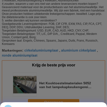
5 Reeksen, Aluminiumlegering 8 Reeksen, Aluminiumcirkel
4 zouden. waarom u van ons niet van andere leveranciers moeten kopen?
Geavanceerd materiaal voor de productiebasis van het aluminiumwafeltje. Het
meest professionele aluminiumwafeltje. Wij zijn een fabriek, niet een handelaar.
Onze producten hebben uitstekende trekeigenschappen. kwaliteit. Lage prijs.
De diktetolerantie is ook zeer klein.
5. welke diensten wij kunnen verstrekken?
Goedgekeurde Leveringstermijnen: FOB, CIF CFR, EXW, FAS, CIP, FCA, CPT,
DEQ, DDP, DDU, Uitdrukkelijke Levering, DAF, DES;
Toegelaten Betalingsmunt: USD, EUR, CAD, AUD, HKD, CNY, CHF;
Toegelaten Betalingstype: T/T, L/C, D/P D/A, , Creditcard, Paypal, Western
Union, Contant geld, Borg;
Gesproken taal: Engels, Chinees, Spaans, Japans, Duits, Frans, Russisch,
Koreaans
cirkelaluminiumplaat
aluminium cirkelplaat
Markeringen:
,
,
ronde aluminiumplaat
Krijg de beste prijs voor
Het Kooktoestelmaterialen 5052
van het lampekapkeukengerei
Aluminiumblad
Doorgaan