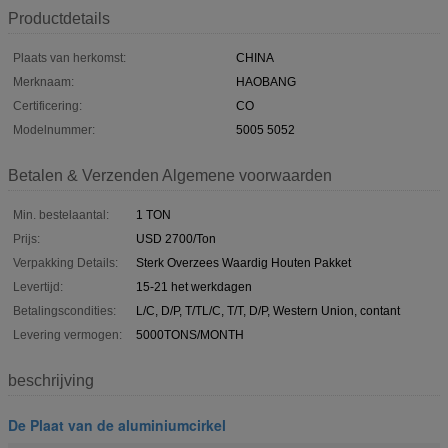
Productdetails
Plaats van herkomst:
CHINA
Merknaam:
HAOBANG
Certificering:
CO
Modelnummer:
5005 5052
Betalen & Verzenden Algemene voorwaarden
Min. bestelaantal:
1 TON
Prijs:
USD 2700/Ton
Verpakking Details:
Sterk Overzees Waardig Houten Pakket
Levertijd:
15-21 het werkdagen
Betalingscondities:
L/C, D/P, T/TL/C, T/T, D/P, Western Union, contant
Levering vermogen:
5000TONS/MONTH
beschrijving
De Plaat van de aluminiumcirkel