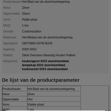
Productnaam:
Het Blad van de aluminiumlegering
Kleur:
Zilver
Oppervlakte:
Glanz
Vorm:
Platte plaat
MOQ:
1 ton
Grootte:
Costomization
Materiaal:
Het Metaal van de aluminiumlegering
Standaard:
GB/T3880 ASTM B209
legering:
5005 5052
Pakket:
Sterk Overzees Waardig Houten Pakket
keukengerei 5052 aluminiumblad
Hoog licht:
,
lampekap 5052 aluminiumblad
,
kooktoestel 5052 aluminiumblad
De lijst van de productparameter
Productnaam
Het Blad van de aluminiumlegering
Kleur
Zilver
Oppervlakte
Vlot
Vorm
Vlakke plaat
MOQ
1 ton