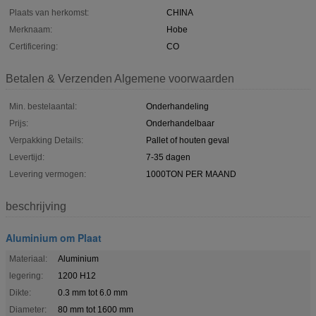
Plaats van herkomst:
CHINA
Merknaam:
Hobe
Certificering:
CO
Betalen & Verzenden Algemene voorwaarden
Min. bestelaantal:
Onderhandeling
Prijs:
Onderhandelbaar
Verpakking Details:
Pallet of houten geval
Levertijd:
7-35 dagen
Levering vermogen:
1000TON PER MAAND
beschrijving
Aluminium om Plaat
Materiaal:
Aluminium
legering:
1200 H12
Dikte:
0.3 mm tot 6.0 mm
Diameter:
80 mm tot 1600 mm