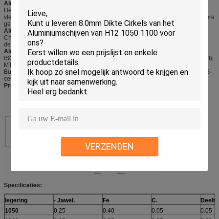
Aluminium cirkel
Het product moet vrij zijn van olievlekken, spleten, insluitsels, schrammen,
vlekken, oxide-verkleuring, breuken, corrosie, rolvlekken, vuilstrepen en andere
gebreken die het gebruik belemmeren.
Aluminium cirkel Mechanische eigenschappen:
Chemische composiet en mechanische eigenschappen kunnen voldoen aan
de eisen van GB/T, ASTM, ENAW en JIS-standaard
Aluminium cirkel Certificaat:
ISO9001:2008, SGS en ROHS (op verzoek van de klant, betaald door de klant),
MTC ((fabriek verstrekt), certificaat van oorsprong ((FORM A, FORM E, CO),
Bureau Veritas en SGS (op verzoek van de klant, betaald door de klant), CIQS-
certificaat
Productieprocedure van aluminium ingot tot aluminium cirkels:
VERZENDEN
Specificaties:
legering
- Jawel.
Fe
C.
Deeltj
1050
0.25
0.40
0.05
0.05