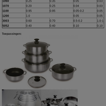
1060
0.25
0.35
0.05
0.03
1070
0.20
0.25
0.04
0.03
1100
0.95
0.95
0.05-0.2
0.05
1200
1.0
0.05
0.05
3003
0.60
0.70
0.5-0.2
1.0-1.5
5052
0.40
0.40
0.10
0.10
Toepassingen: