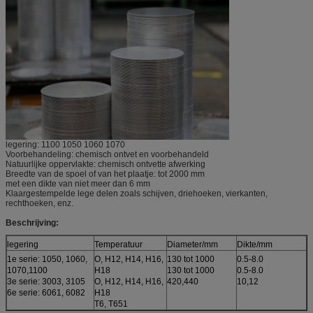
legering: 1100 1050 1060 1070
Voorbehandeling: chemisch ontvet en voorbehandeld
Natuurlijke oppervlakte: chemisch ontvette afwerking
Breedte van de spoel of van het plaatje: tot 2000 mm
met een dikte van niet meer dan 6 mm
Klaargestempelde lege delen zoals schijven, driehoeken, vierkanten,
rechthoeken, enz.
Beschrijving:
legering
Temperatuur
Diameter/mm
Dikte/mm
1e serie: 1050, 1060,
O, H12, H14, H16,
130 tot 1000
0.5-8.0
1070,1100
H18
130 tot 1000
0.5-8.0
3e serie: 3003, 3105
O, H12, H14, H16,
420,440
10,12
6e serie: 6061, 6082
H18
T6, T651