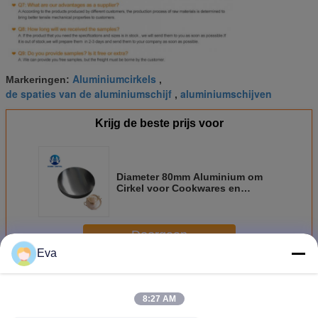
Aluminiumcirkels
Markeringen:
,
de spaties van de aluminiumschijf
aluminiumschijven
,
Krijg de beste prijs voor
Diameter 80mm Aluminium om
Cirkel voor Cookwares en
Lichten
Doorgaan
Eva
Aluminium om Cirkel
Meer
8:27 AM