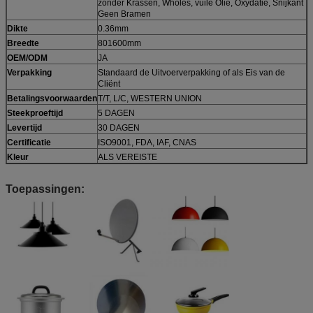
zonder Krassen, Wholes, vuile Olie, Oxydatie, Snijkant
Geen Bramen
Dikte
0.36mm
Breedte
801600mm
OEM/ODM
JA
Verpakking
Standaard de Uitvoerverpakking of als Eis van de
Cliënt
Betalingsvoorwaarden
T/T, L/C, WESTERN UNION
Steekproeftijd
5 DAGEN
Levertijd
30 DAGEN
Certificatie
ISO9001, FDA, IAF, CNAS
Kleur
ALS VEREISTE
Toepassingen: