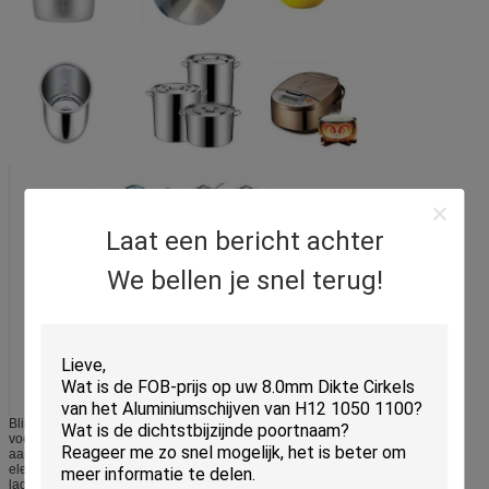
Laat een bericht achter
We bellen je snel terug!
Blikken, sluitingen, Pan, kokende werktuigen, het materiaal van de
voedselverwerking, opslagtanks, vrachtwagen en
aanhangwagencomponenten, brievenbussen, vliegtuigencomponenten,
elektronische chassis, bootschillen, dekhuizen, broedseldekking, drukvaten,
ladders, traliewerk, kaders, druppelpannen, hulpmiddeldozen,