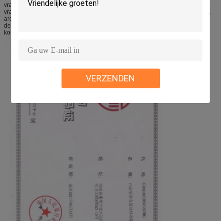
vrachtwagenbumpers, binnen en buitenlichaamspanelen en componenten in
vrachtwagen en de autoindustrieën, keukenmateriaal, decoratieve versiering,
architecturaal gebruik, signage toepassingen, en om het even welk aantal
delen en toepassing die sterkte vereisen en goede formability aan redelijke
kosten.
VERZENDEN