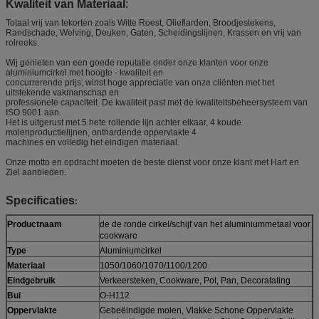
Kwaliteit van Materiaal
:
Totaal vrij van tekorten zoals Witte Roest, Olieflarden, Broodjestekens,
Randschade, Welving, Deuken, Gaten, Scheidingslijnen, Krassen en vrij van
rolreeks.
Wij genieten van een goede reputatie onder onze klanten voor onze
aluminiumcirkel met hoogte - kwaliteit en
concurrerende prijs; winst hoge appreciatie van onze cliënten met het
uitstekende vakmanschap en
professionele capaciteit. De kwaliteit past met de kwaliteitsbeheersysteem van
ISO 9001 aan.
Het is uitgerust met 5 hete rollende lijn achter elkaar, 4 koude
molenproductielijnen, onthardende oppervlakte 4
machines en volledig het eindigen materiaal.
Onze motto en opdracht moeten de beste dienst voor onze klant met Hart en
Ziel aanbieden.
Specificaties
:
Productnaam
de de ronde cirkel/schijf van het aluminiummetaal voor
cookware
Type
Aluminiumcirkel
Materiaal
1050/1060/1070/1100/1200
Eindgebruik
Verkeersteken, Cookware, Pot, Pan, Decoratating
Bui
O-H112
Oppervlakte
Gebeëindigde molen, Vlakke Schone Oppervlakte