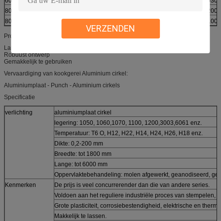
6061
0.3-0.7
0.500
0.100
0.030
8011
0.5-0.9
0.6-1.0
0.100
0.200
8079
0.200
0.300
1.0-1.6
0.100
VERZENDEN
Productkenmerken van kookgerei Aluminium cirkel:
Langere levensduur
Robuust ontwerp
Gemakkelijk te gebruiken
Vervaardiging van kookgerei Aluminium cirkel:
Aluminiumplaat - Punch - Aluminium cirkels
Specificatie
verlichting
aluminiumplaat cirkel
legering: 1050, 1060,1070, 1100, 1200,3003,6061 enz.
Temperatuur: T6 O, H12, H22, H14, H24, H26, H18 enz.
Dikte: 0,2-200 mm
Breedte: tot 1800 mm
Lange: tot 6000 mm
Oppervlaktebehandeling: molen afgewerkt, geanodiseerd, gep
Kenmerken
De prijs is veel concurrerender dan die van andere series.
Voldoen aan het reguliere industriële proces van stempelen, 
Grote plasticiteit, corrosiebestendigheid, elektrische en therm
Makkelijk te lassen.