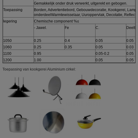
Gemakkelijk onder druk verwerkt, uitgerekt en gebogen.
Toepassing
Borden, Advertentiebord, Gebouwdecoratie, Kookgerei, Lamph
onderdeelWarmtewisselaar, Uuroppervlak, Decotatie, Reflectie
legering
Chemische component %≤
- Jawel.
Fe
C.
Deeltj
1050
0.25
0.4
0.05
0.05
1060
0.25
0.35
0.05
0.03
1100
0.95
0.05-0.2
0.05
1200
1.00
0.05
0.05
Toepassing van kookgerei Aluminium cirkel: