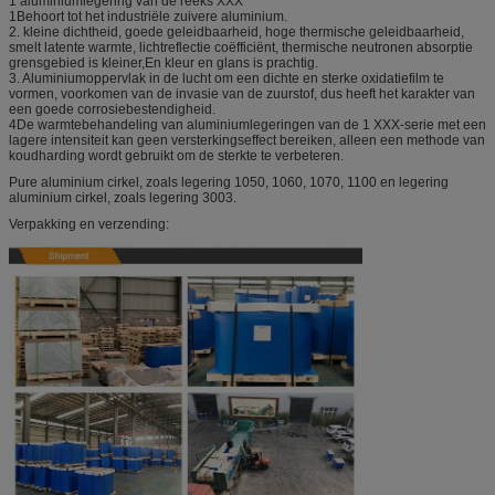
1 aluminiumlegering van de reeks XXX
1Behoort tot het industriële zuivere aluminium.
2. kleine dichtheid, goede geleidbaarheid, hoge thermische geleidbaarheid,
smelt latente warmte, lichtreflectie coëfficiënt, thermische neutronen absorptie
grensgebied is kleiner,En kleur en glans is prachtig.
3. Aluminiumoppervlak in de lucht om een dichte en sterke oxidatiefilm te
vormen, voorkomen van de invasie van de zuurstof, dus heeft het karakter van
een goede corrosiebestendigheid.
4De warmtebehandeling van aluminiumlegeringen van de 1 XXX-serie met een
lagere intensiteit kan geen versterkingseffect bereiken, alleen een methode van
koudharding wordt gebruikt om de sterkte te verbeteren.
Pure aluminium cirkel, zoals legering 1050, 1060, 1070, 1100 en legering
aluminium cirkel, zoals legering 3003.
Verpakking en verzending: