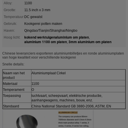
Alloy:
1100
Grootte:
11.5 inch x 3 mm
Temperatuur:
DC gewalst
Gebruik:
Kookgerei potten maken
Haven:
Qingdao/Tianjin/Shanghai/Ningbo
kokend werktuigenaluminium om platen
Hoog licht:
,
aluminium 1100 om platen
3mm aluminium om platen
,
Chinese leveranciers exporteren aluminiumbilletjes en ronde aluminiumplaten
van hoge kwaliteit voor verschillende kookgerei
Snelle details:
Naam van het
Aluminiumplaat Cirkel
product
Materiaal
1100
Temperament
O
Toepassing
luchtvaart, scheepvaart, elektrische productie,
aanhangwagens, machines, bouw, enz.
Standaard
China National Standard GB 3880-2006, ASTM, EN