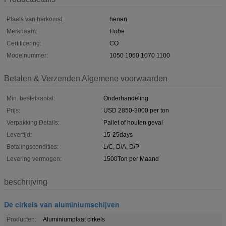
Plaats van herkomst:
henan
Merknaam:
Hobe
Certificering:
CO
Modelnummer:
1050 1060 1070 1100
Betalen & Verzenden Algemene voorwaarden
Min. bestelaantal:
Onderhandeling
Prijs:
USD 2850-3000 per ton
Verpakking Details:
Pallet of houten geval
Levertijd:
15-25days
Betalingscondities:
L/C, D/A, D/P
Levering vermogen:
1500Ton per Maand
beschrijving
De cirkels van aluminiumschijven
Producten:
Aluminiumplaat cirkels