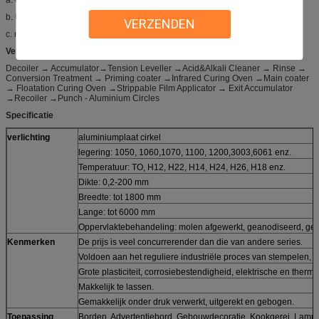
b. Uitstekende kwaliteit van diep trekken en spinnen;
VERZENDEN
c. naleving van RoHS en REACH.
Vervaardiging van
Kookgerei Aluminium cirkel
:
Decoiler → Accumulator→Tension Leveller →Acid&Alkali Cleaner → Rinse →
Conversion Treatment → Priming coater →Infrared Curing Oven →Main coater
→ Floatation Curing Oven →Strippable Film Applicator → Exit Accumulator
→Recoiler →Punch - Aluminium Circles
Specificatie
verlichting
aluminiumplaat cirkel
legering: 1050, 1060,1070, 1100, 1200,3003,6061 enz.
Temperatuur: TO, H12, H22, H14, H24, H26, H18 enz.
Dikte: 0,2-200 mm
Breedte: tot 1800 mm
Lange: tot 6000 mm
Oppervlaktebehandeling: molen afgewerkt, geanodiseerd, gep
Kenmerken
De prijs is veel concurrerender dan die van andere series.
Voldoen aan het reguliere industriële proces van stempelen, 
Grote plasticiteit, corrosiebestendigheid, elektrische en therm
Makkelijk te lassen.
Gemakkelijk onder druk verwerkt, uitgerekt en gebogen.
Toepassing
Borden, Advertentiebord, Gebouwdecoratie, Kookgerei, Lamph