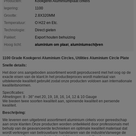
Producten:
Kookgerei Aluminiumplaat cirkels
legering:
1100
Grootte:
2.8X320MM
Temperatuur:
O H22 en Etc.
Technologie:
Direct gieten
Pakket:
Export houten behuizing
aluminium om plaat
aluminiumschijven
Hoog licht:
,
1100 Grade Kookgerei Aluminium Circles, Utilities Aluminium Circle Plate
Snelle details:
Het door ons aangeboden assortiment wordt geproduceerd met het oog op de
exacte eisen van de klant.In het productieproces wordt materiaal van
uitstekende kwaliteit gebruikt zodat onze producten voldoen aan internationale
kwaliteitsnormen.
Specificaties:
Afmetingen: 8 - 36" met 20, 19, 18, 16, 14, 12 & 10 Gauge
We bieden twee soorten kwaliteit aan, spinnende kwaliteit en persende
kwaliteit.
Beschrijving:
We leveren een uitgebreid assortiment aluminium cirkels voor gereedschap
aan onze klanten.Onze producten worden ontwikkeld door professionals met
behulp van de geavanceerde technieken en optimale kwaliteit materiaal dat
wordt verkregen van betrouwbare handelaren van de industrieVanwege de