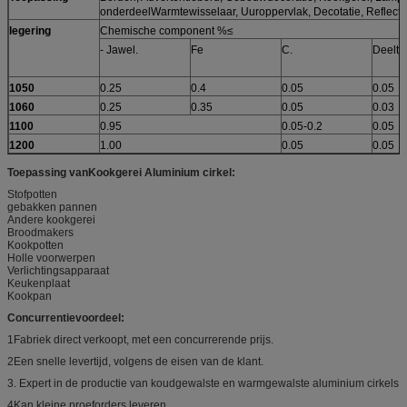
onderdeelWarmtewisselaar, Uuroppervlak, Decotatie, Reflectie
legering
Chemische component %≤
- Jawel.
Fe
C.
Deeltj
1050
0.25
0.4
0.05
0.05
1060
0.25
0.35
0.05
0.03
1100
0.95
0.05-0.2
0.05
1200
1.00
0.05
0.05
Toepassing van
Kookgerei Aluminium cirkel
:
Stofpotten
gebakken pannen
Andere kookgerei
Broodmakers
Kookpotten
Holle voorwerpen
Verlichtingsapparaat
Keukenplaat
Kookpan
Concurrentievoordeel:
1Fabriek direct verkoopt, met een concurrerende prijs.
2Een snelle levertijd, volgens de eisen van de klant.
3. Expert in de productie van koudgewalste en warmgewalste aluminium cirkels
4Kan kleine proeforders leveren.