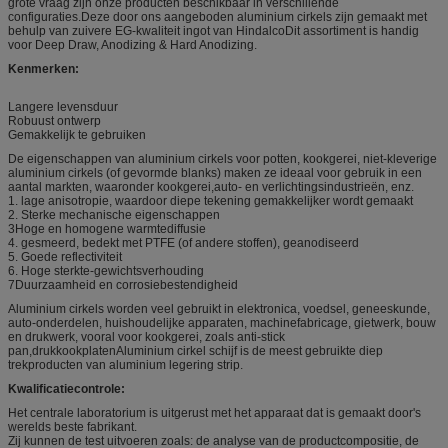
grote vraag zijn onze producten beschikbaar in verschillende
configuraties.Deze door ons aangeboden aluminium cirkels zijn gemaakt met
behulp van zuivere EG-kwaliteit ingot van HindalcoDit assortiment is handig
voor Deep Draw, Anodizing & Hard Anodizing.
Kenmerken:
Langere levensduur
Robuust ontwerp
Gemakkelijk te gebruiken
De eigenschappen van aluminium cirkels voor potten, kookgerei, niet-kleverige
aluminium cirkels (of gevormde blanks) maken ze ideaal voor gebruik in een
aantal markten, waaronder kookgerei,auto- en verlichtingsindustrieën, enz.
1. lage anisotropie, waardoor diepe tekening gemakkelijker wordt gemaakt
2. Sterke mechanische eigenschappen
3Hoge en homogene warmtediffusie
4. gesmeerd, bedekt met PTFE (of andere stoffen), geanodiseerd
5. Goede reflectiviteit
6. Hoge sterkte-gewichtsverhouding
7Duurzaamheid en corrosiebestendigheid
Aluminium cirkels worden veel gebruikt in elektronica, voedsel, geneeskunde,
auto-onderdelen, huishoudelijke apparaten, machinefabricage, gietwerk, bouw
en drukwerk, vooral voor kookgerei, zoals anti-stick
pan,drukkookplatenAluminium cirkel schijf is de meest gebruikte diep
trekproducten van aluminium legering strip.
Kwalificatiecontrole:
Het centrale laboratorium is uitgerust met het apparaat dat is gemaakt door's
werelds beste fabrikant.
Zij kunnen de test uitvoeren zoals: de analyse van de productcompositie, de