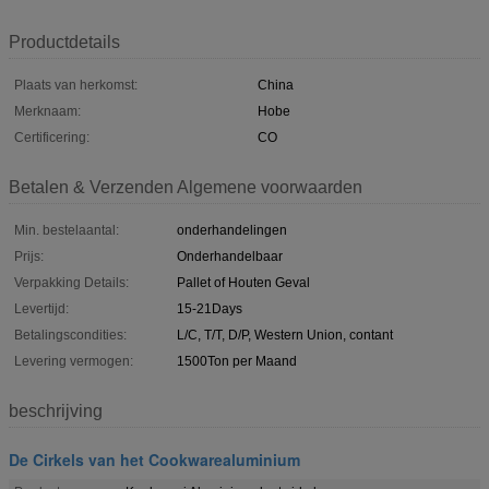
Productdetails
Plaats van herkomst:
China
Merknaam:
Hobe
Certificering:
CO
Betalen & Verzenden Algemene voorwaarden
Min. bestelaantal:
onderhandelingen
Prijs:
Onderhandelbaar
Verpakking Details:
Pallet of Houten Geval
Levertijd:
15-21Days
Betalingscondities:
L/C, T/T, D/P, Western Union, contant
Levering vermogen:
1500Ton per Maand
beschrijving
De Cirkels van het Cookwarealuminium