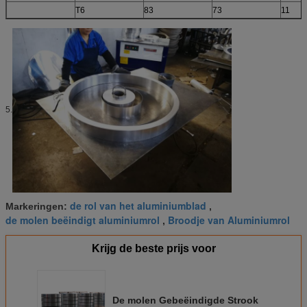
T6
83
73
11
5.
de rol van het aluminiumblad
Markeringen:
,
de molen beëindigt aluminiumrol
Broodje van Aluminiumrol
,
Krijg de beste prijs voor
De molen Gebeëindigde Strook