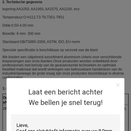
2. Technische gegevens
legering:AA1050, AA1060, AA1070, AA1100, enz.
Temperatuur:O-H112,T3-T8,T351-T851
Dikte:0.50-4.00 mm
Breedte: 6 mm- 300 mm
Standaard:GB/T3880-2006, ASTM, ISO, EU-norm
Speciale specificatie is beschikbaar op verzoek van de klant
We bieden een uitgebreid assortiment aluminium cirkels voor verschillende
toepassingen aan onze klanten.Onze producten worden ontwikkeld door
professionals met behulp van de geavanceerde technieken en optimale
kwaliteit materiaal dat wordt verkregen van betrouwbare handelaren van de
industrieVanwege de grote vraag zijn onze producten beschikbaar in diverse
configuraties.
3. Oppervlak en toepassing:
Laat een bericht achter
Oppervlakte
Definitie
Toepassing
We bellen je snel terug!
afwerking
2B
Deze producten zijn afgewerkt na
Medische apparatuur,
koudwalsen door
voedselindustrie,
warmtebehandeling,picking of een
bouwmateriaal,
andere gelijkwaardige behandeling
keukengereedschap.
en tenslotte door koudwalsen tot een