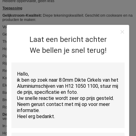
Heldere oppervlakte, geen kras
Toepassing
Gelijkstroom-Kwaliteit:
Diepe tekeningskwaliteit. Geschikt om cookware en na
producten te maken:
Voorraadpotten
Gebraden gerechtpannen
Laat een bericht achter
Theeketels
We bellen je snel terug!
Hogedrukpannen
Pizzapannen
Rijstkooktoestel
Restaurant cookware
Koffieurnen
Elektrische koekepannen
Bakeware
Broodmakers
Roestvrije cookware grondplaten.
De Kwaliteit van CC:
Goede oppervlakte, geschikt voor de
verlichtingsindustrie.
In een nis gezette verlichting
Hoge baai industriële verlichting