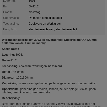
Legering:
3003
Bui:
O-H112
Grootte:
als vraag
Oppervlakte:
De molen eindigt, duidelijk
Toepassing:
Cookware en Werktuigen
aluminiumschijven
aluminiumschijf
Hoog licht:
,
Werktuigenlegering om 3003 de Zilverachtige Oppervlakte OD 120mm -
1300mm van de Aluminiumschijf
Snelle Detal:
Legering:
3003.
Bui
o-H112
Toepassing:
cookware werktuigen, bassin enz.
Dikte:
0.46.0mm
Diameter:
1201300mm.
Verpakking
: in zeewaardige houten pallet of geval en één ton per pakket.
Oppervlakte
: gebeëindigde molen, schoon, helder, spiegel, vlakte, geen
wholes, geen krassen, geen oxydatie.
Beschrijving:
Bevorderd met immens jaar van ervaring, zijn wij bezig geweest met het