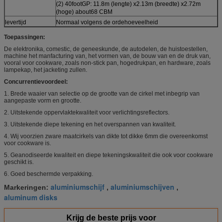
(2) 40footGP: 11.8m (lengte) x2.13m (breedte) x2.72m
(hoge) about68 CBM
levertijd
Normaal volgens de ordehoeveelheid
Toepassingen:
De elektronika, comestic, de geneeskunde, de autodelen, de huistoestellen,
machine het manfacturing van, het vormen van, de bouw van en de druk van,
vooral voor cookware, zoals non-stick pan, hogedrukpan, en hardware, zoals
lampekap, het jacketing zullen.
Concurrentievoordeel:
1. Brede waaier van selectie op de grootte van de cirkel met inbegrip van
aangepaste vorm en grootte.
2. Uitstekende oppervlaktekwaliteit voor verlichtingsreflectors.
3. Uitstekende diepe tekening en het overspannen van kwaliteit.
4. Wij voorzien zware maatcirkels van dikte tot dikke 6mm die overeenkomst
voor cookware is.
5. Geanodiseerde kwaliteit en diepe tekeningskwaliteit die ook voor cookware
geschikt is.
6. Goed beschermde verpakking.
aluminiumschijf
aluminiumschijven
Markeringen:
,
,
aluminum disks
Krijg de beste prijs voor