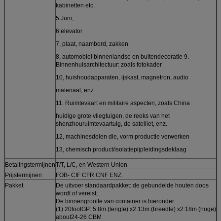
kabinetten etc.
5 Juni,
6.elevator
7, plaat, naambord, zakken
8, automobiel binnenlandse en buitendecoratie 9.
Binnenhuisarchitectuur: zoals fotokader
10, huishoudapparaten, ijskast, magnetron, audio
materiaal, enz.
11. Ruimtevaart en militaire aspecten, zoals China
huidige grote vliegtuigen, de reeks van het
shenzhouruimtevaartuig, de satelliet, enz.
12, machinesdelen die, vorm productie verwerken
13, chemisch product/isolatiepijpleidingsdeklaag
Betalingstermijnen
T/T, L/C, en Western Union
Prijstermijnen
FOB- CIF CFR CNF ENZ.
Pakket
De uitvoer standaardpakket: de gebundelde houten doos
wordt of vereist;
De binnengrootte van container is hieronder:
(1) 20footGP: 5.8m (lengte) x2.13m (breedte) x2.18m (hoge)
about24-26 CBM