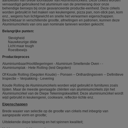
aanbieden van brede toonladder van Aluminiumcirkels. Deze cirkels worden
vervaardigd gebruikend het aluminium van de premierang door onze
behendige beroeps bij onze geavanceerde productie-eenheid. Deze cirkels
worden gebruikt in het maken van keukengerei, pizza pan, non-stick pan, kom
enz., wegens hun lichtgewicht en snelle het verwarmen eigenschappen.
Beschikbaar in verschillende grootte, afmetingen en patronen, kunnen deze
Aluminiumcirkels van ons aan nominale tarieven worden gekocht.
Belangrijke punten:
Stevigheid
Nauwkeurige dikte
Licht maar tough
Roestbewijs
Productieproces
Aluminiumbaar/Hoofdlegeringen - Aluminium Smeltende Oven - -
Aluminiumplak - Hete Rolling (leid Gegoten)
Of Koude Rolling (Gegoten Koude) – Ponsen – Onthardingsoven -- Definitieve
Inspectie – Verpakking - Levering
Koude Rolling de Aluminiumcirkels worden wijd gebruikt in furnitures zoals
lijsten. Maar de meeste gevraagde cliënten van aluminiumcirkels zijn het
Aluminiumcirkel van de Diepe Tekeningskwaliteit. Deze aluminiumcirkel wordt
wijd gebruikt in keukengerei, cookware, reflector-lichte enz.
Eigenschappen
Brede waaier van selectie op de grootte van cirkels met inbegrip van
aangepaste vorm en grootte;
Uitstekende diepe tekening en het spinnen kwaliteit;