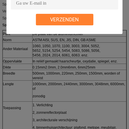
Spanningsverlichting
Verkeerslichtreflectors
Sporten het aansteken.
VERZENDEN
Specificaties:
Punt
De plaat van de aluminiumcirkel
Norm
ASTM AISI, SUS, EN, JIS, DIN, GB ASME
1060, 1050, 1070, 1100, 3003, 3004, 5052,
Ander Materiaal
5652, 5154, 5254, 5454, 5083, 5086, 5056,
5456, 2024, 2014, 6061, 6063. enz.
Oppervlakte
In reliëf gemaakt haarscheurtje, oxydatie, spiegel, enz.
Dikte
0.15mm2.0mm, 2.0mm6mm, 6mm25mm
Breedte
500mm, 1000mm, 220mm, 250mm, 1500mm, worden of
vereist
Lengte
1000mm, 2000mm, 2440mm, 3000mm, 3048mm, 6000mm,
of
zonodig
1. Verlichting
Toepassing
2, zonnereflectorplaat
3, architecturale verschijning
4, binnenhuisarchitectuur: plafond, metope, meubilair,